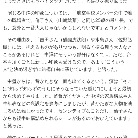
まったときはもうハイタッチでした！」と喜びを振り返った。
演じる中澤の印象については、「航空学校メンバーの中で唯
一の既婚者で、倫子さん（山崎紘菜）と同じ25歳の最年長。で
も、意外と一番大人じゃないかもしれないです」とコメント。
その理由を、「吉田さん（醍醐虎汰朗）や水島さん（佐野弘
樹）には、抱えるものがありつつも、明るく振る舞う大人なと
ころがあるけれど、中澤にそういう部分はなくて…。ただ、台
本を頂くごとに新しい印象も受けるので、あまり“こういう
人”と決め過ぎずに結構自由に演じています」と語った。
中盤からは、昔かたぎな一面も出てくるという。濱は「そこ
は“知らず知らずのうちにそうなっていた感じ”にしようと最初
から決めてやりました。監督がくださった中澤の家族構成や人
生年表などの裏設定を参考にしましたが、昔かたぎな人物を演
じるのは難しかったです。センシティブなことだし、倫子さん
からも後半結構詰められるシーンがあるのでおびえています」
と笑った。
他のメンバーよりも１日遅れてクランクインしたという濱