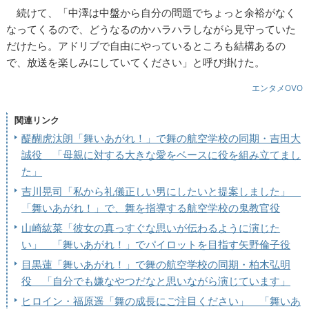
続けて、「中澤は中盤から自分の問題でちょっと余裕がなく
なってくるので、どうなるのかハラハラしながら見守っていた
だけたら。アドリブで自由にやっているところも結構あるの
で、放送を楽しみにしていてください」と呼び掛けた。
エンタメOVO
関連リンク
醍醐虎汰朗「舞いあがれ！」で舞の航空学校の同期・吉田大
誠役 「母親に対する大きな愛をベースに役を組み立てまし
た」
吉川晃司「私から礼儀正しい男にしたいと提案しました」
「舞いあがれ！」で、舞を指導する航空学校の鬼教官役
山崎紘菜「彼女の真っすぐな思いが伝わるように演じた
い」 「舞いあがれ！」でパイロットを目指す矢野倫子役
目黒蓮「舞いあがれ！」で舞の航空学校の同期・柏木弘明
役 「自分でも嫌なやつだなと思いながら演じています」
ヒロイン・福原遥「舞の成長にご注目ください」 「舞いあ