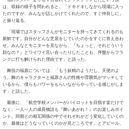
は、収録の様子を問われると、「ドキドキしながら現場に入っ
たのですが、みんなが話しかけてくれたので、すぐ仲良しに」
と振り返る。
「現場ではスタッフさんがモニターを持ってきてくれるのも
新鮮です。自分がどんな芝居をしていたのかをすぐに答え合わ
せ。みんなとモニターを見ながら、『ちょっと、それどういう
顔なの？』とワイワイ言い合ったりしたことも、序盤からフラ
ンクに打ち解けられた理由です」と語った。
舞役の福原については、「もう妖精のようだし、天使のよ
う。舞のキャラクターと福原さんの性格や雰囲気がマッチして
いるから、僕らもパワーをもらいながらやっている感じがしま
す」と話した。
最後に、「航空学校メンバーがパイロットを目指す姿だけで
なく、一人一人の成長物語も『舞いあがれ！』のお楽しみポイ
ント。同期との相互関係の中でそれぞれがどう変化していくの
か、最後はどうなっていくのかが見どころです」とアピール。