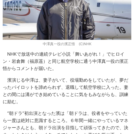
中澤真一役の濱正悟 (C)NHK
NHKで放送中の連続テレビ小説「舞いあがれ！」でヒロイ
ン・岩倉舞（福原遥）と同じ航空学校に通う中澤真一役の濱正
悟からコメントが届いた。
濱演じる中澤は、妻子がいて、役場勤めをしていたが、夢だ
ったパイロットを諦められず、退職して航空学校に入った。妻
との間には溝ができ始めていることに気をもみながらも、訓練
に励む。
“朝ドラ”初出演となった濱は「朝ドラは、役者をやっていた
ら一度は絶対に意識するところ。６年間一緒にやっているマネ
ジャーさんとも、朝ドラ出演を目指して頑張ってきたので、決