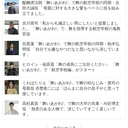
醍醐虎汰朗「舞いあがれ!」で舞の航空学校の同期・吉
田大誠役 「母親に対する大きな愛をベースに役を組み
立てました」
吉川晃司「私から礼儀正しい男にしたいと提案しまし
た」 「舞いあがれ!」で、舞を指導する航空学校の鬼教
官役
目黒蓮「舞いあがれ!」で舞の航空学校の同期・柏木弘
明役 「自分でも嫌なやつだなと思いながら演じていま
す」
ヒロイン・福原遥「舞の成長にご注目ください」 「舞
いあがれ!」で「航空学校編」がスタート
くわばたりえ「舞いあがれ!」で舞の幼なじみ・貴司の
母親役 赤楚衛二には「ほんまに自分の息子やと思って
接しています」
高杉真宙「舞いあがれ!」で舞の大学の先輩・刈谷博文
役 「熱意のある人物で、演じていてすごく楽しいで
す」
次のページ