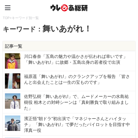
ウレぴあ総研（うれぴあ）
TOP
>
キーワード別一覧
舞いあがれ！
キーワード：
記事一覧
川口春奈「五島の魅力や温かさが伝われば幸いです」
「舞いあがれ!」に故郷・五島出身の若者役で出演
福原遥「舞いあがれ!」のクランクアップを報告 「皆さ
んと出会えたことは一生の宝ものです」
佐野弘樹「舞いあがれ!」で、ムードメーカーの水島祐
樹役 柏木との対峙シーンは「真剣勝負で取り組みまし
た」
濱正悟“朝ドラ”初出演で「マネジャーさんとハイタッ
チ」 「舞いあがれ!」で夢だったパイロットを目指す中
澤真一役