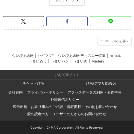
ページの先頭へ
ウレぴあ総研
|
ハピママ*
|
ウレぴあ総研 ディズニー特集
|
mimot.
|
うまいめし
|
うまいパン
|
うまい肉
|
Medery.
ぴあ関連サイト
チケットぴあ
ぴあ(アプリ&Web)
会社案内
プライバシーポリシー
アクセスデータの利用・著作権等
外部送信ポリシー
広告出稿・お取り組みのご相談・情報掲載・その他お問い合わせ
一般の読者の方・ユーザーの方からのお問い合わせ
Copyright (C) PIA Corporation. All Rights Reserved.