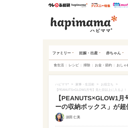
ウレぴあ総研
ハピママ*
ウレぴあ
ハピ
ファミリー
妊娠・出産
赤ちゃん
食生活
レシピ
掃除
お金・節約
おしゃ
>
>
>
ハピママ*
家事・生活術
お役立ち
【PEANUTS×GLOW1月号】見た目以上に入る
【PEANUTS×GLOW
ーの収納ボックス」が超
須田 仁美