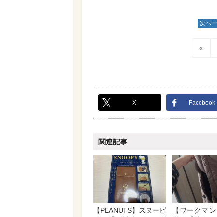
次ペー
«
X
Facebook
関連記事
【PEANUTS】スヌーピ
【ワークマン