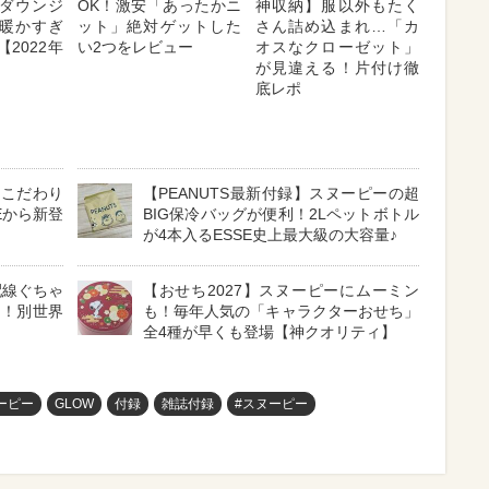
ダウンジ
OK！激安「あったかニ
神収納】服以外もたく
暖かすぎ
ット」絶対ゲットした
さん詰め込まれ…「カ
2022年
い2つをレビュー
オスなクローゼット」
が見違える！片付け徹
底レポ
「こだわり
【PEANUTS最新付録】スヌーピーの超
Eから新登
BIG保冷バッグが便利！2Lペットボトル
が4本入るESSE史上最大級の大容量♪
配線ぐちゃ
【おせち2027】スヌーピーにムーミン
リ！別世界
も！毎年人気の「キャラクターおせち」
全4種が早くも登場【神クオリティ】
ーピー
GLOW
付録
雑誌付録
#スヌーピー