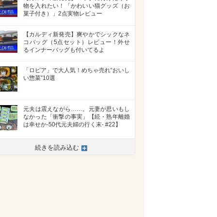
物を入れたい！「かわいい猫グッズ（お
菓子付き）」2点実物レビュー
【カルディ新発売】爽やかでシックなネ
コバッグ（5点セット）レビュー！外せ
るインナーバッグも付いてるよ
「ロピア」で大人気！めちゃ売れ“おいし
い惣菜”10選
元夫は震えながら……。元妻が思いもし
なかった「衝撃の事実」【続・熟年離婚
は幸せか-50代元夫婦の行く末- #22】
続きを読み込む