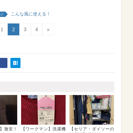
こんな風に使える！
ジ
1
2
3
4
»
】激安！
【ワークマン】洗濯機
【セリア・ダイソーの