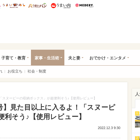
総研 ディズニー特集
mimot.
うまいめし
うまいパン
うまい肉
Medery.
ママ*
子育て・教育
家事・生活術
夫と妻
おでかけ・エンタメ
れ
お役立ち
社会・制度
人
よ！「スヌーピーの収納ボックス」が超便利そう♪【使用レビュー】
1月号】見た目以上に入るよ！「スヌーピ
1
便利そう♪【使用レビュー】
2022.12.3 9:30
2