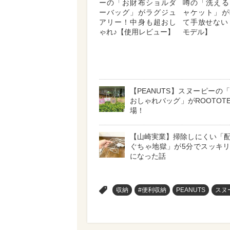
ーの「お財布ショルダ
噂の「洗える
ーバッグ」がラグジュ
ャケット」が
アリー！中身も超おし
て手放せない【
ゃれ♪【使用レビュー】
モデル】
【PEANUTS】スヌーピーの
おしゃれバッグ」がROOTOT
場！
【山崎実業】掃除しにくい「
ぐちゃ地獄」が5分でスッキ
になった話
>
収納
#便利収納
PEANUTS
スヌ