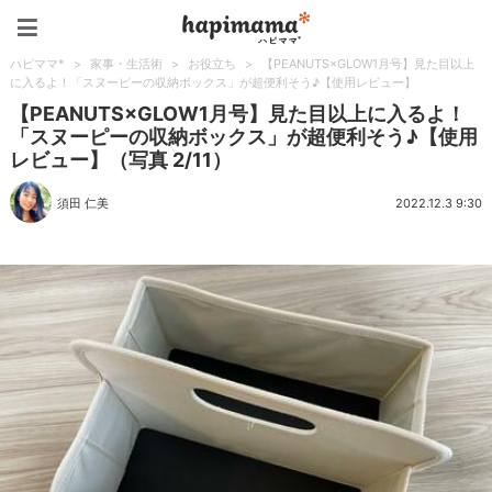
ハピママ*
ハピママ*
>
家事・生活術
>
お役立ち
>
【PEANUTS×GLOW1月号】見た目以上
に入るよ！「スヌーピーの収納ボックス」が超便利そう♪【使用レビュー】
【PEANUTS×GLOW1月号】見た目以上に入るよ！
「スヌーピーの収納ボックス」が超便利そう♪【使用
レビュー】（写真 2/11）
須田 仁美
2022.12.3 9:30