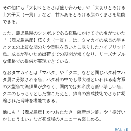
その他にも「大切りとろさば盛り合わせ」や「大切りとろける
上穴子天（一貫）」など、甘みあるとろける脂のうまさを堪能
できる。
また、鹿児島県のシンボルである桜島にかけてその名がついた
「【鹿児島県産】桜くえ（一貫）」は、タマカイの成長の早さ
とクエの上質な脂のりや旨味を良いとこ取りしたハイブリッド
魚。成長が早いため出荷までの期間が短くなり、リーズナブル
な価格での提供が実現できている。
なおタマカイとは「マハタ」や「クエ」などと同じハタ科マハ
タ属に分類される魚。ハタ科の中でも最大種といわれる南方系
の大型魚で漁獲量が少なく、国内では知名度も低い珍しい魚。
クエのもっちりとした歯ごたえと、独自の熟成技術でさらに凝
縮された旨味を堪能できる。
他にも「【鹿児島産】かつおたたき 薩摩ポン酢」や「揚げい
かしゅうまい」など初登場のメニューも楽しめる。
BCN＋R