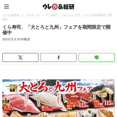
ウレぴあ総研（うれぴあ）
ウレぴあ総研
>
スマホ・IT
>
くら寿司、「大とろと九州」フェアを期間限定で開
催中
くら寿司、「大とろと九州」フェアを期間限定で開
催中
2022.12.3 10:00配信