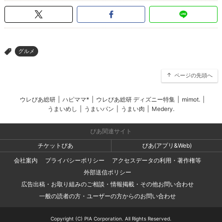
グルメ
>
ページの先頭へ
ウレぴあ総研
|
ハピママ*
|
ウレぴあ総研 ディズニー特集
|
mimot.
|
うまいめし
|
うまいパン
|
うまい肉
|
Medery.
ぴあ関連サイト
チケットぴあ
ぴあ(アプリ&Web)
会社案内
プライバシーポリシー
アクセスデータの利用・著作権等
外部送信ポリシー
広告出稿・お取り組みのご相談・情報掲載・その他お問い合わせ
一般の読者の方・ユーザーの方からのお問い合わせ
Copyright (C) PIA Corporation. All Rights Reserved.