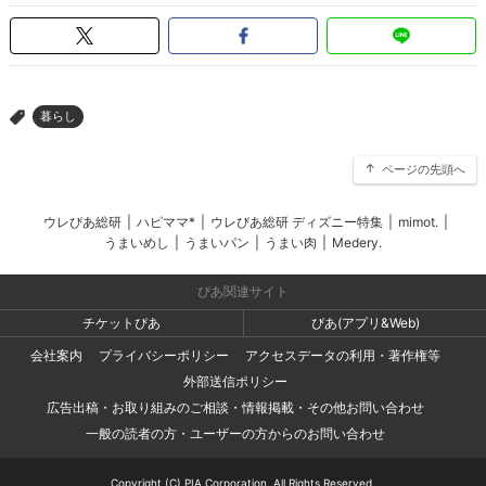
暮らし
>
ページの先頭へ
ウレぴあ総研
|
ハピママ*
|
ウレぴあ総研 ディズニー特集
|
mimot.
|
うまいめし
|
うまいパン
|
うまい肉
|
Medery.
ぴあ関連サイト
チケットぴあ
ぴあ(アプリ&Web)
会社案内
プライバシーポリシー
アクセスデータの利用・著作権等
外部送信ポリシー
広告出稿・お取り組みのご相談・情報掲載・その他お問い合わせ
一般の読者の方・ユーザーの方からのお問い合わせ
Copyright (C) PIA Corporation. All Rights Reserved.