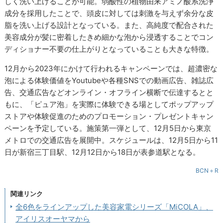
しく洗い上げることが可能。弱酸性の植物由来アミノ酸系洗浄
成分を採用したことで、頭皮に対しては刺激を与えず余分な皮
脂を洗い上げる設計となっている。また、高純度で配合された
美容成分が髪に密着したきめ細かな泡から浸透することでコン
ディショナー不要の仕上がりとなっていることも大きな特徴。
12月から2023年にかけて行われるキャンペーンでは、超濃密な
泡による体験価値をYoutubeや各種SNSでの動画広告、雑誌広
告、交通広告などオンライン・オフライン横断で伝達するとと
もに、「ピュア泡」を実際に体験できる場としてポップアップ
ストアや体験促進のためのプロモーション・プレゼントキャン
ペーンを予定している。施策第一弾として、12月5日から東京
メトロでの交通広告を展開中。スケジュールは、12月5日から11
日が新宿三丁目駅、12月12日から18日が表参道駅となる。
BCN＋R
関連リンク
全6色をラインアップした美容家電シリーズ「MiCOLA」、
アイリスオーヤマから