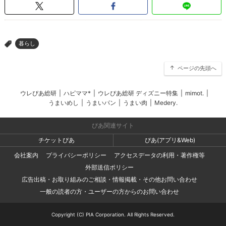
暮らし
>
ページの先頭へ
ウレぴあ総研
|
ハピママ*
|
ウレぴあ総研 ディズニー特集
|
mimot.
|
うまいめし
|
うまいパン
|
うまい肉
|
Medery.
ぴあ関連サイト
チケットぴあ
ぴあ(アプリ&Web)
会社案内
プライバシーポリシー
アクセスデータの利用・著作権等
外部送信ポリシー
広告出稿・お取り組みのご相談・情報掲載・その他お問い合わせ
一般の読者の方・ユーザーの方からのお問い合わせ
Copyright (C) PIA Corporation. All Rights Reserved.