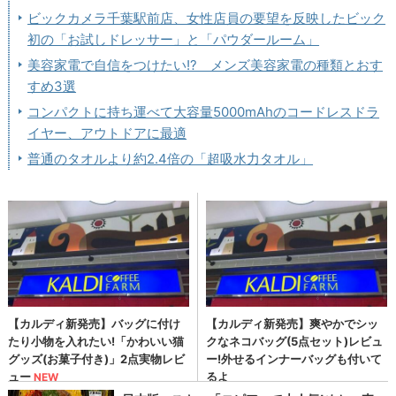
ビックカメラ千葉駅前店、女性店員の要望を反映したビック
初の「お試しドレッサー」と「パウダールーム」
美容家電で自信をつけたい!? メンズ美容家電の種類とおす
すめ3選
コンパクトに持ち運べて大容量5000mAhのコードレスドラ
イヤー、アウトドアに最適
普通のタオルより約2.4倍の「超吸水力タオル」