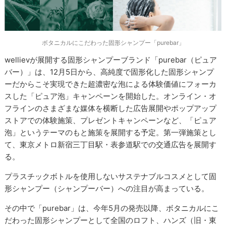
ボタニカルにこだわった固形シャンプー「purebar」
wellievが展開する固形シャンプーブランド「purebar（ピュア
バー）」は、12月5日から、高純度で固形化した固形シャンプ
ーだからこそ実現できた超濃密な泡による体験価値にフォーカ
スした「ピュア泡」キャンペーンを開始した。オンライン・オ
フラインのさまざまな媒体を横断した広告展開やポップアップ
ストアでの体験施策、プレゼントキャンペーンなど、「ピュア
泡」というテーマのもと施策を展開する予定。第一弾施策とし
て、東京メトロ新宿三丁目駅・表参道駅での交通広告を展開す
る。
プラスチックボトルを使用しないサステナブルコスメとして固
形シャンプー（シャンプーバー）への注目が高まっている。
その中で「purebar」は、今年5月の発売以降、ボタニカルにこ
だわった固形シャンプーとして全国のロフト、ハンズ（旧・東