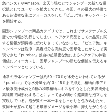
急ハンズ）やAmazon、楽天市場などでシャンプーの新たな選
択肢としてユーザーを拡大してきた。今回、その最大の特徴で
ある超濃密な泡にフォーカスをした「ピュア泡」キャンペーン
を開始する。
固形シャンプーの商品カテゴリでは、これまでサステナブル文
脈での情報が先行してしまい、ヘアケア商品としての品質に関
する情報が消費者に伝わりきっていなかった。「ピュア泡」キ
ャンペーンは洗浄・美容成分を高純度で固形化したからこそ実
現できた「purebar」独自の超濃密な泡によるヘアケアの体験
価値にフォーカスし、固形シャンプーの新たな価値を伝えるキ
ャンペーンとなっている。
通常の液体シャンプーは約50～70％が水分といわれているが、
「purebar」では水分量を約13～15％まで抑え、植物由来アミ
ノ酸系洗浄成分と9種の和漢植物エキスを中心とした美容成分を
高純度で固形化することによってきめ細かく超濃密な泡立ちを
実現している。泡が髪の一本一本をしっかりと包み込むため、
髪同士が擦れて起こる摩擦ダメージを最小限に抑えながらやさ