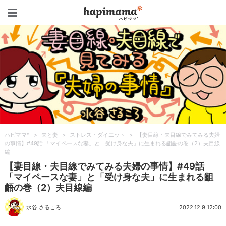
ハピママ*
ハピママ*
>
夫と妻
>
ストレス・ダイエット
>
【妻目線・夫目線でみてみる夫婦
の事情】#49話 「マイペースな妻」と「受け身な夫」に生まれる齟齬の巻（2）夫目線
編
【妻目線・夫目線でみてみる夫婦の事情】#49話
「マイペースな妻」と「受け身な夫」に生まれる齟
齬の巻（2）夫目線編
水谷 さるころ
2022.12.9 12:00