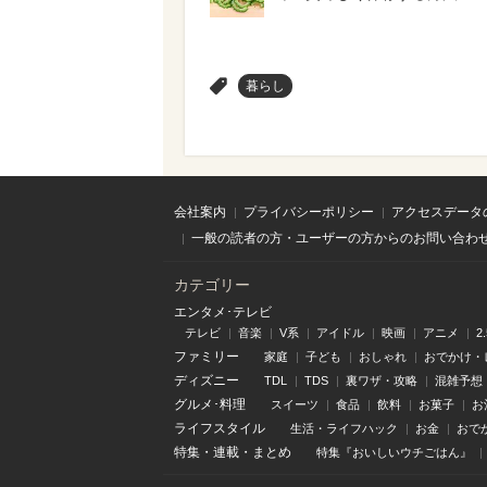
>
暮らし
会社案内
プライバシーポリシー
アクセスデータ
一般の読者の方・ユーザーの方からのお問い合わ
カテゴリー
エンタメ･テレビ
テレビ
音楽
V系
アイドル
映画
アニメ
2
ファミリー
家庭
子ども
おしゃれ
おでかけ・
ディズニー
TDL
TDS
裏ワザ・攻略
混雑予想
グルメ･料理
スイーツ
食品
飲料
お菓子
お
ライフスタイル
生活・ライフハック
お金
おで
特集
・
連載
・
まとめ
特集『おいしいウチごはん』