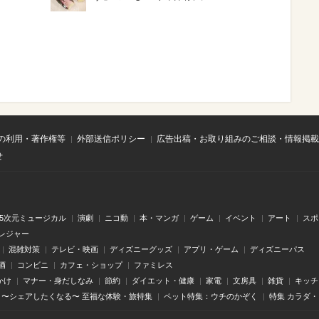
の利用・著作権等
外部送信ポリシー
広告出稿・お取り組みのご相談・情報掲載
せ
.5次元ミュージカル
演劇
ニコ動
本・マンガ
ゲーム
イベント
アート
スポ
レジャー
混雑対策
テレビ・映画
ディズニーグッズ
アプリ・ゲーム
ディズニーパス
酒
コンビニ
カフェ・ショップ
ファミレス
かけ
マナー・身だしなみ
節約
ダイエット・健康
家電
文房具
雑貨
キッチ
〜シェアしたくなる〜 至福な体験・旅特集
ペット特集：ウチのかぞく
特集 カラダ