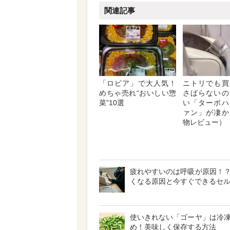
関連記事
「ロピア」で大人気！
ニトリでも買
めちゃ売れ“おいしい惣
さばらないの
菜”10選
い「ターボハ
ァン」が凄か
物レビュー）
疲れやすいのは呼吸が原因！
くなる原因と今すぐできるセ
使いきれない「ゴーヤ」は冷
め！美味しく保存する方法