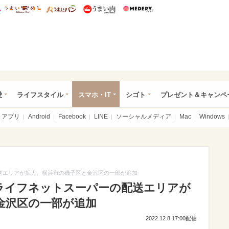
総研 ディズニー特集
mimot.
うまいめし
うまいパン
うまい肉
Medery.
ぴあ総研（うれぴあ）
愛
ライフスタイル
スマホ・IT
シゴト
プレゼント＆キャンペ
アプリ
Android
Facebook
LINE
ソーシャルメディア
Mac
Windows
配送エリアが拡大、横浜市の磯子区と金沢区の一部が追加
のライフネットスーパーの配送エリアが
金沢区の一部が追加
2022.12.8 17:00配信