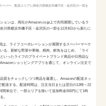
フネットスーパー、配送エリアに神奈川県横浜市磯子区・金沢区の一部を
ンは、両社がAmazon.co.jp上で共同展開しているラ
奈川県横浜市磯子区・金沢区の一部を12月8日から新たに
ム会員は、ライフコーポレーションが展開するスーパーマーケ
いる、新鮮な野菜や果物、精肉、鮮魚をはじめ、「ライ
といったライフのプライベートブランド商品や日用品な
イトやAmazonショッピングアプリを通じて、オンライン注文で
品質をチェックしつつ商品を厳選し、Amazonの配送ネッ
で配送する。配送時間は、注文当日または翌日の12時～22
2時間単位で、一部エリアを除いて追加料金500円にて1時
る。