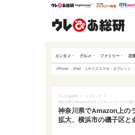
ウレぴあ総研
ハピママ*
ウレぴあ
ウレ
エンタメ
グルメ
ファミリー
恋
iPhone
iPad
Lサイズスマホ・タブレット
>
>
ウレぴあ総研
スマホ・IT
神奈川県でAmazon上のライフネットスーパーの
神奈川県でAmazon上
拡大、横浜市の磯子区と