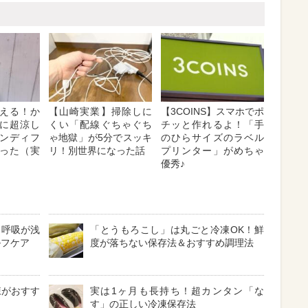
える！か
【山崎実業】掃除しに
【3COINS】スマホでポ
に超涼し
くい「配線ぐちゃぐち
チッと作れるよ！「手
ンディフ
ゃ地獄」が5分でスッキ
のひらサイズのラベル
った（実
リ！別世界になった話
プリンター」がめちゃ
優秀♪
？呼吸が浅
「とうもろこし」は丸ごと冷凍OK！鮮
ルフケア
度が落ちない保存法＆おすすめ調理法
凍がおすす
実は1ヶ月も長持ち！超カンタン「な
す」の正しい冷凍保存法