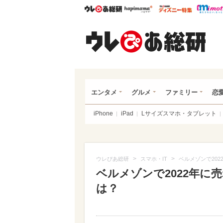
ウレぴあ総研
ハピママ*
ウレぴあ
ウレ
エンタメ
グルメ
ファミリー
恋
iPhone
iPad
Lサイズスマホ・タブレット
>
>
ウレぴあ総研
スマホ・IT
ベルメゾンで20
ベルメゾンで2022年
は？