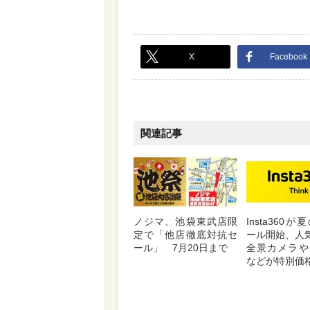
X
Facebook
関連記事
ノジマ、池袋東武店限
Insta360
定で「他店徹底対抗セ
ール開始、人気
ール」 7月20日まで
全景カメラや
などが特別価