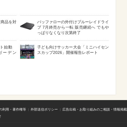
定商品を対
バッファローの外付けブルーレイドライ
ブ 7月終売から一転 販売継続へ でもや
っぱりなくなり次第終了
クト始動
子ども向けサッカー大会「ミニハイセン
ガーデン
スカップ2026」開催報告レポート
の利用・著作権等
外部送信ポリシー
広告出稿・お取り組みのご相談・情報掲載
せ