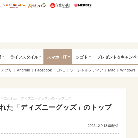
総研 ディズニー特集
mimot.
うまいめし
うまいパン
うまい肉
Medery.
ぴあ総研（うれぴあ）
愛
ライフスタイル
スマホ・IT
シゴト
プレゼント＆キャンペ
アプリ
Android
Facebook
LINE
ソーシャルメディア
Mac
Windows
22年に売れた「ディズニーグッズ」のトップは？
に売れた「ディズニーグッズ」のトップ
2022.12.9 18:00配信