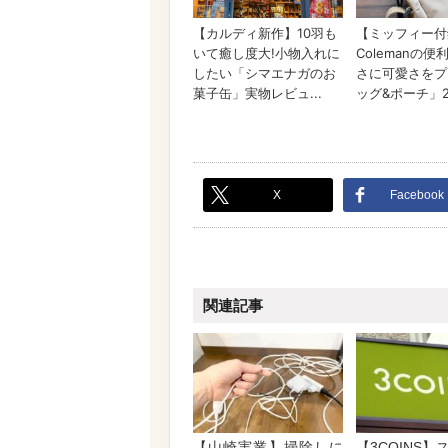
X
Facebook
関連記事
【山崎実業】掃除しに
【3COINS