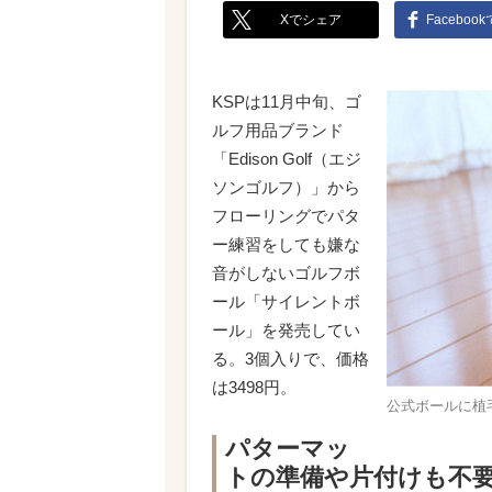
Xでシェア
Faceboo
KSPは11月中旬、ゴ
ルフ用品ブランド
「Edison Golf（エジ
ソンゴルフ）」から
フローリングでパタ
ー練習をしても嫌な
音がしないゴルフボ
ール「サイレントボ
ール」を発売してい
る。3個入りで、価格
は3498円。
公式ボールに植
パターマッ
トの準備や片付けも不