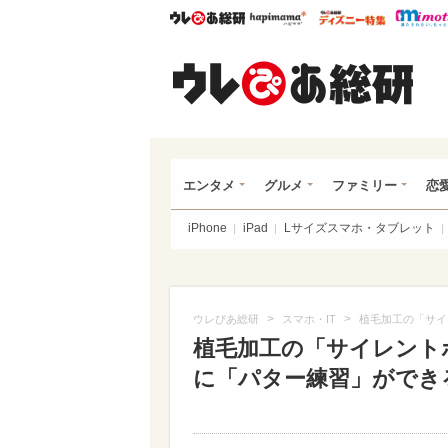
ウレぴあ総研
ハピママ*
ウレぴあ
ウレ
エンタメ
グルメ
ファミリー
恋
iPhone
iPad
Lサイズスマホ・タブレット
>
>
ウレぴあ総研
スマホ・IT
植毛加工の「サイ
植毛加工の「サイレント
に「パター練習」ができ