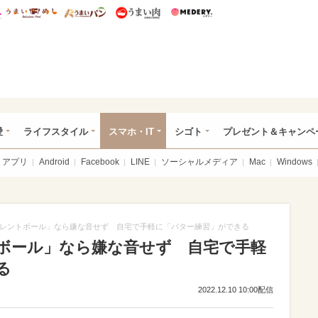
総研 ディズニー特集
mimot.
うまいめし
うまいパン
うまい肉
Medery.
ぴあ総研（うれぴあ）
愛
ライフスタイル
スマホ・IT
シゴト
プレゼント＆キャンペ
アプリ
Android
Facebook
LINE
ソーシャルメディア
Mac
Windows
レントボール」なら嫌な音せず 自宅で手軽に「パター練習」ができる
ボール」なら嫌な音せず 自宅で手軽
る
2022.12.10 10:00配信