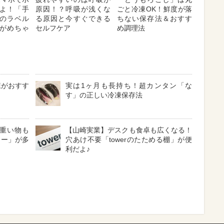
よ！「手
原因！？呼吸が浅くな
ごと冷凍OK！鮮度が落
のラベル
る原因と今すぐできる
ちない保存法＆おすす
がめちゃ
セルフケア
め調理法
凍がおすす
実は1ヶ月も長持ち！超カンタン「な
す」の正しい冷凍保存法
！重い物も
【山崎実業】デスクも食卓も広くなる！
リー」が多
穴あけ不要「towerのたためる棚」が便
利だよ♪