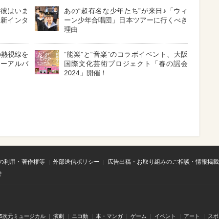
！彼はいま
あの“超有名な少年たち”が来日♪「ウィ
最新インタ
ーン少年合唱団」日本ツアーに行くべき
理由
の熱視線を
“能楽”と“音楽”のコラボイベント、大阪
ューアルバ
国際文化芸術プロジェクト「春の謡会
2024」開催！
の利用・著作権等
外部送信ポリシー
広告出稿・お取り組みのご相談・情報掲載
せ
.5次元ミュージカル
演劇
ニコ動
本・マンガ
ゲーム
イベント
アート
スポ