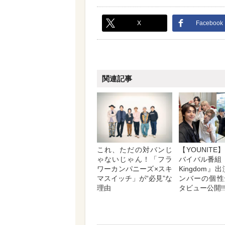
X
Facebook
関連記事
これ、ただの対バンじ
【YOUNIT
ゃないじゃん！「フラ
バイバル番組『R
ワーカンパニーズ×スキ
Kingdom』
マスイッチ」が“必見”な
ンバーの個性
理由
タビュー公開!!