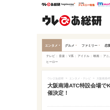
ウレぴあ総研
ハピママ*
ウレぴあ
ウレ
エンタメ
グルメ
ファミリー
恋
テレビ
音楽
V系
アイドル
映画
アニ
ヒーロー
>
>
ウレぴあ総研
エンタメ・テレビ
大阪南港AT
大阪南港ATC特設会場でK-
催決定！