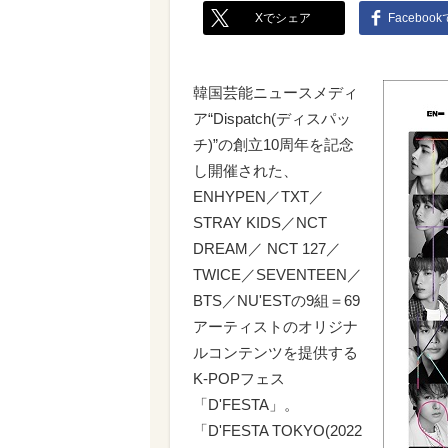
Xでシェア
Faceboo
韓国芸能ニュースメディ
ア“Dispatch(ディスパッ
チ)”の創立10周年を記念
し開催された、
ENHYPEN／TXT／
STRAY KIDS／NCT
DREAM／ NCT 127／
TWICE／SEVENTEEN／
BTS／NU'ESTの9組＝69
アーティストのオリジナ
ルコンテンツを提供する
K-POPフェス
「D'FESTA」。
「D'FESTA TOKYO(2022