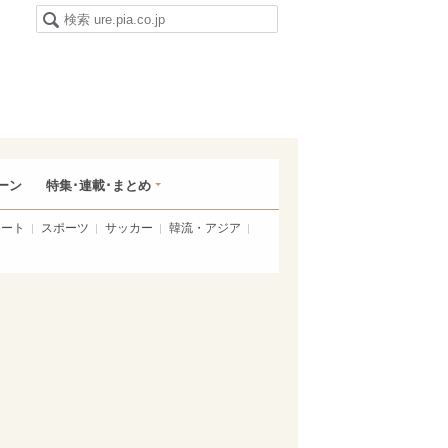
ーン
特集･連載･まとめ
アート
スポーツ
サッカー
韓流・アジア