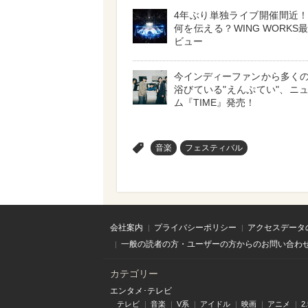
4年ぶり単独ライブ開催間近
何を伝える？WING WORKS
ビュー
今インディーファンから多く
浴びている"えんぷてい"、ニ
ム『TIME』発売！
>
音楽
フェスティバル
会社案内
プライバシーポリシー
アクセスデータ
一般の読者の方・ユーザーの方からのお問い合わ
カテゴリー
エンタメ･テレビ
テレビ
音楽
V系
アイドル
映画
アニメ
2