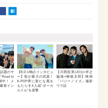
E】話題のサ
【B.D.U独占インタビュ
【川西拓実(JO1)×井之
oad to
ー】歌が最大の武器！
脇海×柳俊太郎】映画
出演中！ メ
K-POP界に新たな風を
『バジーノイズ』撮影
爆発イン
もたらす4人組“ボーカ
ウラ話
ルドル”を直撃