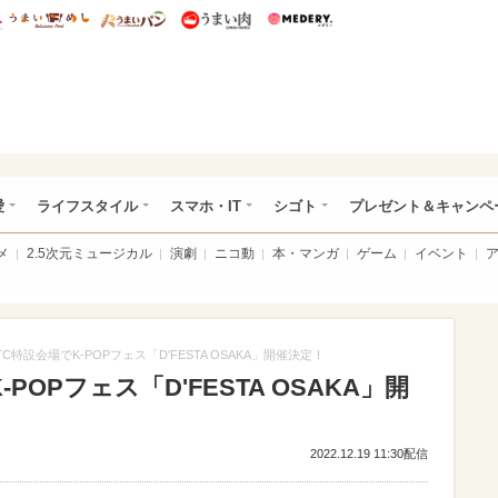
総研 ディズニー特集
mimot.
うまいめし
うまいパン
うまい肉
Medery.
ぴあ総研（うれぴあ）
愛
ライフスタイル
スマホ・IT
シゴト
プレゼント＆キャンペ
メ
2.5次元ミュージカル
演劇
ニコ動
本・マンガ
ゲーム
イベント
C特設会場でK-POPフェス「D'FESTA OSAKA」開催決定！
POPフェス「D'FESTA OSAKA」開
2022.12.19 11:30配信