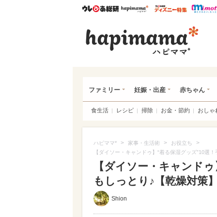
ウレぴあ総研
ハピママ*
ウレぴあ
ハピ
ファミリー
妊娠・出産
赤ちゃん
食生活
レシピ
掃除
お金・節約
おしゃ
>
>
>
ハピママ*
家事・生活術
お役立ち
【ダイソー・キャンドゥ】“着る保湿グッズ”10選
【ダイソー・キャンドゥ】
もしっとり♪【乾燥対策
Shion