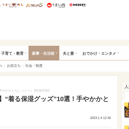
総研 ディズニー特集
mimot.
うまいめし
うまいパン
うまい肉
Medery.
ママ*
子育て・教育
家事・生活術
夫と妻
おでかけ・エンタメ
れ
お役立ち
社会・制度
人
！手やかかともしっとり♪【乾燥対策】
“着る保湿グッズ”10選！手やかかと
1
】
2023.1.4 12:30
2