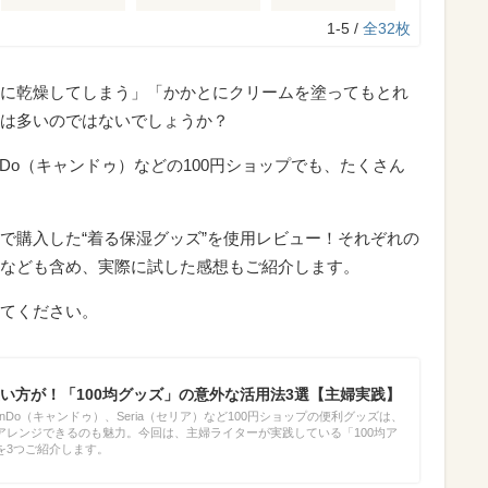
1-5 /
全32枚
に乾燥してしまう」「かかとにクリームを塗ってもとれ
は多いのではないでしょうか？
nDo（キャンドゥ）などの100円ショップでも、たくさん
で購入した“着る保湿グッズ”を使用レビュー！それぞれの
なども含め、実際に試した感想もご紹介します。
てください。
い方が！「100均グッズ」の意外な活用法3選【主婦実践】
anDo（キャンドゥ）、Seria（セリア）など100円ショップの便利グッズは、
アレンジできるのも魅力。今回は、主婦ライターが実践している「100均ア
を3つご紹介します。