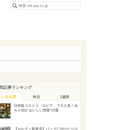
気記事ランキング
いま人気
昨日
1週間
日本版コストコ「ロピア」で大人気！め
ちゃ売れ“おいしい惣菜”10選
【カルディ新発売】バッグに付けたり小