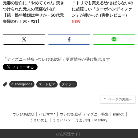
「ディズニー特集 -ウレぴあ総研」更新情報が受け取れます
disneygoods
ズートピア
ダイソー
>
ページの先頭へ
ウレぴあ総研
|
ハピママ*
|
ウレぴあ総研 ディズニー特集
|
mimot.
|
うまいめし
|
うまいパン
|
うまい肉
|
Medery.
ぴあ関連サイト