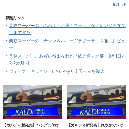
BCN＋R
関連リンク
業務スーパーの「ふわふわ台湾カステラ」がアレンジ自在で
うますぎた
業務スーパーの「ナッツ＆ハニーグラノーラ」を徹底レビュ
ー
業務スーパー、お買い得まみれの「総力祭」開催 9月1日か
ら2カ月間
ファーストキッチン、LINE Payと楽天ペイを導入