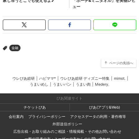
金融
>
ページの先頭へ
ウレぴあ総研
|
ハピママ*
|
ウレぴあ総研 ディズニー特集
|
mimot.
|
うまいめし
|
うまいパン
|
うまい肉
|
Medery.
ぴあ関連サイト
チケットぴあ
ぴあ(アプリ&Web)
会社案内
プライバシーポリシー
アクセスデータの利用・著作権等
外部送信ポリシー
広告出稿・お取り組みのご相談・情報掲載・その他お問い合わせ
一般の読者の方・ユーザーの方からのお問い合わせ