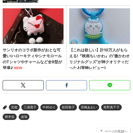
芸能
三浦透子
中村ゆり
前田敦子
宮崎あおい
尾野真千子
>
柄本佑
波瑠
ページの先頭へ