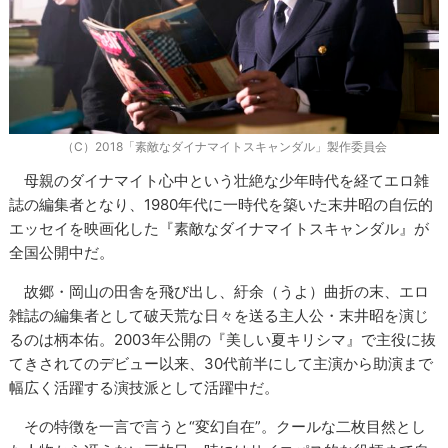
（C）2018「素敵なダイナマイトスキャンダル」製作委員会
母親のダイナマイト心中という壮絶な少年時代を経てエロ雑
誌の編集者となり、1980年代に一時代を築いた末井昭の自伝的
エッセイを映画化した『素敵なダイナマイトスキャンダル』が
全国公開中だ。
故郷・岡山の田舎を飛び出し、紆余（うよ）曲折の末、エロ
雑誌の編集者として破天荒な日々を送る主人公・末井昭を演じ
るのは柄本佑。2003年公開の『美しい夏キリシマ』で主役に抜
てきされてのデビュー以来、30代前半にして主演から助演まで
幅広く活躍する演技派として活躍中だ。
その特徴を一言で言うと“変幻自在”。クールな二枚目然とし