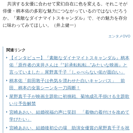
共演する女優に合わせて変幻自在に色を変える。それこそが
俳優・柄本佑の多彩な魅力につながっているのではないだろう
か。『素敵なダイナマイトスキャンダル』で、その魅力を存分
に味わってみてほしい。（井上健一）
エンタメOVO
関連リンク
【インタビュー】『素敵なダイナマイトスキャンダル』柄本
佑「原作者の末井さんは『“起承転転転…”みたいな映画』と
言っていました」尾野真千子「しゃべらない佑が面白い」
柄本佑「前田敦子は色気を漂わせた白いキャンバス」 前
田、柄本の女装シーンを一刀両断！
尾野真千子が映画主題歌に初挑戦、菊地成孔手掛ける主題歌
いり予告解禁
宮崎あおい、結婚祝福の声に笑顔 「着物の着付けを改めて
学びたい」
宮崎あおい、結婚後初公の場 助演女優賞の尾野真千子を祝