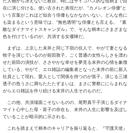
た人物から冴えない三枚目、時にはサイコパス的な役柄まで自
在に演じ分ける。使い古された表現だが、“カメレオン俳優”と
いう言葉がこれほど似合う俳優もなかなかいない。どんな色に
も染まるという意味では、“無色透明”な俳優とも言える。『素
敵なダイナマイトスキャンダル』で、そんな柄本にさまざまな
色を付けているのが、共演する女優陣だ。
まずは、上京した末井と同じ下宿の住人で、やがて妻となる
牧子を演じているのが前田敦子。ごく普通の女性らしさを漂わ
せた前田の演技が、ささやかな幸せを夢見る末井の心情を象徴
している。やがて、エロ雑誌の編集者となった末井の前に新入
社員として現れ、愛人として関係を持つのが笛子。演じる三浦
透子の危うさに満ちたたたずまいは、まさに警察ににらまれな
がらエロ雑誌を作り続ける末井の人生そのものだ。
この他、共演場面こそないものの、尾野真千子演じるダイナ
マイト心中した母・富子の存在も、末井の人生に影響を及ぼし
ていることが暗示的に示される。
これを踏まえて柄本のキャリアを振り返ると、『守護天使』