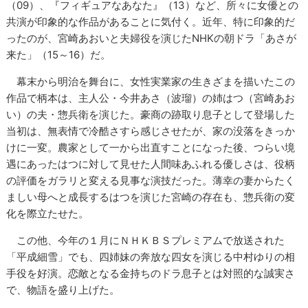
（09）、『フィギュアなあなた』（13）など、所々に女優との
共演が印象的な作品があることに気付く。近年、特に印象的だ
ったのが、宮崎あおいと夫婦役を演じたNHKの朝ドラ「あさが
来た」（15～16）だ。
幕末から明治を舞台に、女性実業家の生きざまを描いたこの
作品で柄本は、主人公・今井あさ（波瑠）の姉はつ（宮崎あお
い）の夫・惣兵衛を演じた。豪商の跡取り息子として登場した
当初は、無表情で冷酷さすら感じさせたが、家の没落をきっか
けに一変。農家として一から出直すことになった後、つらい境
遇にあったはつに対して見せた人間味あふれる優しさは、役柄
の評価をガラリと変える見事な演技だった。薄幸の妻からたく
ましい母へと成長するはつを演じた宮崎の存在も、惣兵衛の変
化を際立たせた。
この他、今年の１月にＮＨＫＢＳプレミアムで放送された
「平成細雪」でも、四姉妹の奔放な四女を演じる中村ゆりの相
手役を好演。恋敵となる金持ちのドラ息子とは対照的な誠実さ
で、物語を盛り上げた。