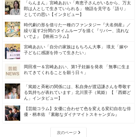
「らんまん」宮崎あおい「寿恵子さんがいるから、万太
郎は人として生きていられる」 物語を見守る「語り」
としての思い【インタビュー】
時代劇の形を借りた一種のファンタジー『大名倒産』／
繰り返す2分間のタイムループを描く『リバー、流れな
いでよ』【映画コラム】
宮崎あおい「自分の家族はもちろん大事」 瑛太「嫁や
子どもに感謝を持って生きたい」
岡田准一＆宮崎あおい、第1子妊娠を発表 「無事に生ま
れてきてくれることを願う日々」
「篤姫と斉彬の関係には、私自身が渡辺謙さんを尊敬す
る気持ちが表れています」北川景子（篤姫）【「西郷ど
ん」インタビュー】
【芸能コラム】女優に合わせて色を変える変幻自在な俳
優・柄本佑 『素敵なダイナマイトスキャンダル』
次のページ