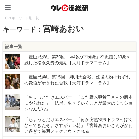
ウレぴあ総研（うれぴあ）
TOP
>
キーワード別一覧
宮崎あおい
キーワード：
記事一覧
「豊臣兄弟!」第20回「本物の平蜘蛛」不思議な印象を
残した松永久秀の最期【大河ドラマコラム】
「豊臣兄弟!」第15回「姉川大合戦」登場人物それぞれ
の覚悟が示された合戦【大河ドラマコラム】
「ちょっとだけエスパー」「また野木亜希子さんの脚本
にやられた」「結局、生きていくことが最大のミッショ
ンなんだな」
「ちょっとだけエスパー」「何か突然特撮ドラマっぽく
なってきたぞ。さすがテレ朝」「宮崎あおいさんがかわ
い過ぎて毎週ノックアウトされる」