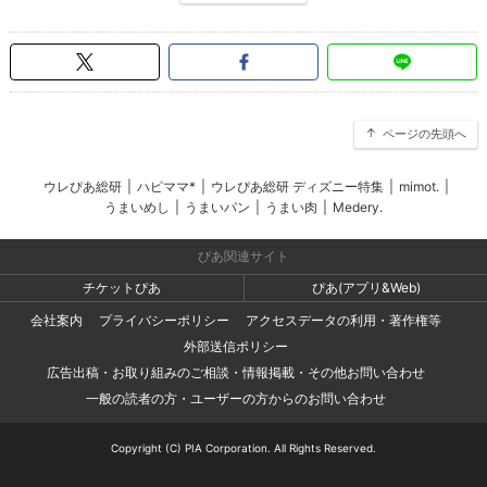
ページの先頭へ
ウレぴあ総研
|
ハピママ*
|
ウレぴあ総研 ディズニー特集
|
mimot.
|
うまいめし
|
うまいパン
|
うまい肉
|
Medery.
ぴあ関連サイト
チケットぴあ
ぴあ(アプリ&Web)
会社案内
プライバシーポリシー
アクセスデータの利用・著作権等
外部送信ポリシー
広告出稿・お取り組みのご相談・情報掲載・その他お問い合わせ
一般の読者の方・ユーザーの方からのお問い合わせ
Copyright (C) PIA Corporation. All Rights Reserved.