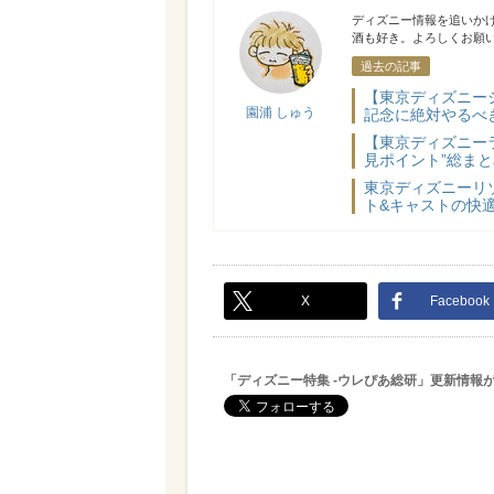
園浦 しゅう
ディズニー情報を追いか
酒も好き。よろしくお願
過去の記事
【東京ディズニー
園浦 しゅう
記念に絶対やるべき
【東京ディズニー
見ポイント”総ま
東京ディズニーリ
ト&キャストの快
X
Facebook
「ディズニー特集 -ウレぴあ総研」更新情報