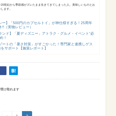
け20世紀から季節感がズレたまま生きてきてしまった人。美味しいものとお
いします。
シー】「500円のカプセルトイ」が神仕様すぎる！25周年
!!（実物レビュー）
ランド】「夏ディズニー」アトラク・グルメ・イベント“必
とめ！
ゾートの「暑さ対策」がすごかった！専門家と連携しゲス
適をサポート【施策レポート】
が受け取れます