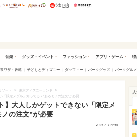
総研 ディズニー特集
mimot.
うまいめし
うまいパン
うまい肉
Medery.
ズニー特集 -ウレぴあ総研
音楽
グッズ・イベント
ファッション
アプリ・ゲーム
特
裏ワザ・攻略
子どもとディズニー
ダッフィー
パークグッズ
パークグルメ
>
>
リゾート
東京ディズニーランド
人
い「限定メダル」知ってる？“あるモノの注文”が必要
ト】大人しかゲットできない「限定メ
1
モノの注文”が必要
2023.7.30 9:30
2