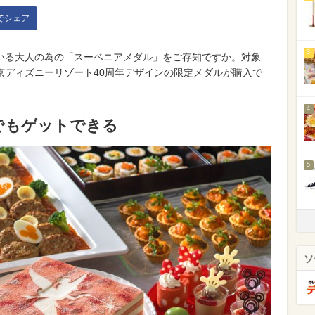
kでシェア
3
いる大人の為の「スーベニアメダル」をご存知ですか。対象
京ディズニーリゾート40周年デザインの限定メダルが購入で
4
でもゲットできる
5
ソ