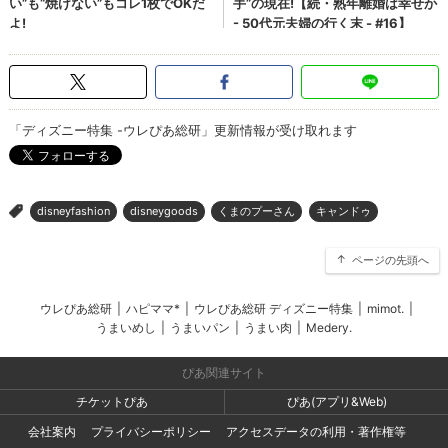
「ディズニー特集 -ウレぴあ総研」更新情報が受け取れます
disneyfashion
disneygoods
くまのプーさん
キャンドゥ
>
ページの先頭へ
ウレぴあ総研
|
ハピママ*
|
ウレぴあ総研 ディズニー特集
|
mimot.
|
うまいめし
|
うまいパン
|
うまい肉
|
Medery.
ぴあ関連サイト
チケットぴあ
ぴあ(アプリ&Web)
会社案内
プライバシーポリシー
アクセスデータの利用・著作権等