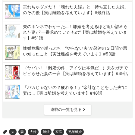
忘れちゃダメだ！「壊れた夫婦」と「持ち直した夫婦」
のその後【実は離婚を考えています】#最終話
夫のホンネでわかった…！離婚を考えるほど追い詰めら
れた妻が“一番求めていたもの”【実は離婚を考えていま
す】#51話
離婚危機で崖っぷち！“やらない夫”が怒涛の３日間で思
い知ったこと【実は離婚を考えています】#50話
（ヤバい！！離婚の件、アイツは本気だ…）夫をガチで
ビビらせた妻の一言【実は離婚を考えています】#49話
「バカじゃないの？疲れる！」“余計なことをした夫”に
妻は…【実は離婚を考えています】#48話
連載の一覧を見る
夫
妻
夫婦
離婚
家庭
熟年離婚
>