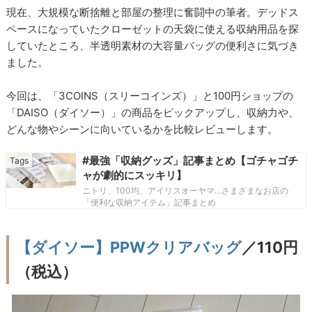
現在、大規模な断捨離と部屋の整理に奮闘中の筆者。デッドス
ペースになっていたクローゼットの天袋に使える収納用品を探
していたところ、半透明素材の大容量バッグの便利さに気づき
ました。
今回は、「3COINS（スリーコインズ）」と100円ショップの
「DAISO（ダイソー）」の商品をピックアップし、収納力や、
どんな物やシーンに向いているかを比較レビューします。
#最強「収納グッズ」記事まとめ【ゴチャゴチ
ャが劇的にスッキリ】
ニトリ、100均、アイリスオーヤマ…さまざまなお店の
「便利な収納アイテム」記事まとめ
【ダイソー】PPWクリアバッグ
／110円
（税込）