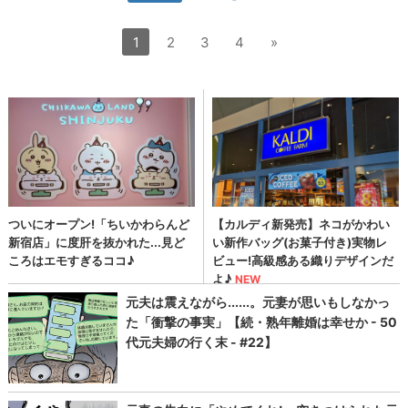
1
2
3
4
»