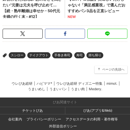
スシロー
テイクアウト
手巻き寿司
寿司
持ち帰り
>
ページの先頭へ
ウレぴあ総研
|
ハピママ*
|
ウレぴあ総研 ディズニー特集
|
mimot.
|
うまいめし
|
うまいパン
|
うまい肉
|
Medery.
ぴあ関連サイト
チケットぴあ
ぴあ(アプリ&Web)
会社案内
プライバシーポリシー
アクセスデータの利用・著作権等
外部送信ポリシー