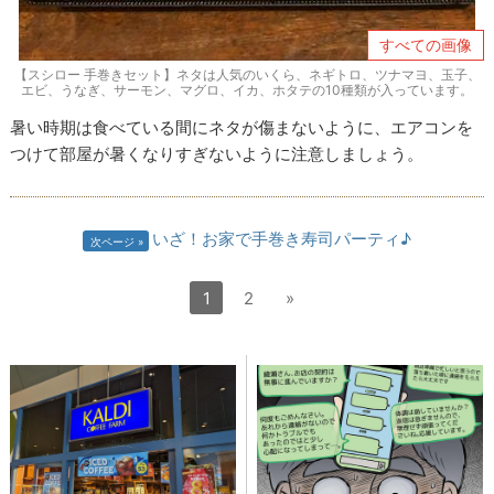
すべての画像
【スシロー 手巻きセット】ネタは人気のいくら、ネギトロ、ツナマヨ、玉子、
エビ、うなぎ、サーモン、マグロ、イカ、ホタテの10種類が入っています。
暑い時期は食べている間にネタが傷まないように、エアコンを
つけて部屋が暑くなりすぎないように注意しましょう。
いざ！お家で手巻き寿司パーティ♪
次ページ
1
2
»