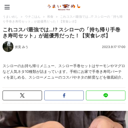
うまいめし
うまいめし
>
ウチごはん
>
和食
>
これコスパ最強では…!? スシローの「持ち帰
り手巻き寿司セット」が超優秀だった！【実食レポ】
これコスパ最強では…!? スシローの「持ち帰り手巻
き寿司セット」が超優秀だった！【実食レポ】
伏見 みう
2023.9.17 17:00
スシローのお持ち帰りメニュー、スシロー手巻セットはサーモンやマグロ
など人気ネタ10種類が詰まっています。手軽にお家で手巻き寿司パーテ
ィを楽しめる、スシローメニューのコスパやネタの鮮度などを徹底紹介。