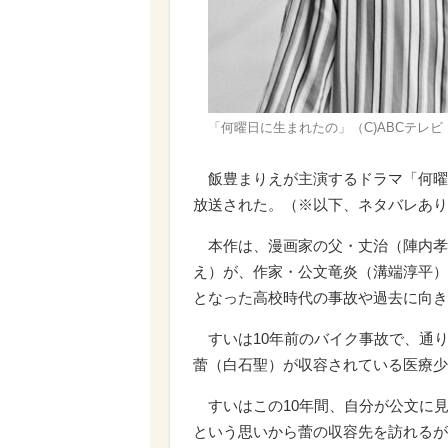
「何曜日に生まれたの」︎（C)ABCテレビ
飯豊まりえが主演するドラマ「何曜
放送された。（※以下、ネタバレあり
本作は、漫画家の父・丈治（陣内孝
え）が、作家・公文竜炎（溝端淳平）
となった高校時代の事故や過去に向き
すいは10年前のバイク事故で、通
蕾（白石聖）が収容されている医療少
すいはこの10年間、自分が公文に
という思いから蕾の収容先を訪れるが