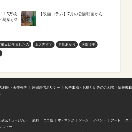
11.5万枚
【映画コラム】7月の公開映画から
 葛葉が2
何曜日に生まれたの
山之内すず
早見あかり
溝端淳平
え
の利用・著作権等
外部送信ポリシー
広告出稿・お取り組みのご相談・情報掲載
せ
.5次元ミュージカル
演劇
ニコ動
本・マンガ
ゲーム
イベント
アート
スポ
レジャー