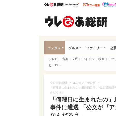
ウレぴあ総研
ハピママ*
ウレぴあ
ウレ
エンタメ
グルメ
ファミリー
恋
テレビ
音楽
V系
アイドル
映画
アニ
ヒーロー
>
>
ウレぴあ総研
エンタメ・テレビ
「何曜日に生まれたの」最終回目前、“公文”溝端
んだろう」
「何曜日に生まれたの」
事件に遭遇 「公文が『
なんだろう」