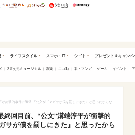
総研 ディズニー特集
mimot.
うまいめし
うまいパン
うまい肉
Medery.
ぴあ総研（うれぴあ）
愛
ライフスタイル
スマホ・IT
シゴト
プレゼント＆キャンペ
メ
2.5次元ミュージカル
演劇
ニコ動
本・マンガ
ゲーム
イベント
淳平が衝撃的事件に遭遇 「公文が『アガサが僕を罰しにきた』と思ったからな
最終回目前、“公文”溝端淳平が衝撃的
アガサが僕を罰しにきた』と思ったから