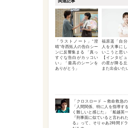
関連記事
「ラストノート」“澄
福原遥「自分
晴”寺西拓人の告白シー
人を大事にし
ンに反響集まる 「真っ
いこうと思い
すぐな告白がカッコい
【インタビュ
い」「最高のシーンを
の星が降る丘
ありがとう」
また出会いた
「クロスロード ～救命救急
「人間関係、特に人を指導す
く難しいと感じた」「船越英
『刑事面に似ていると言われ
る』って、そりゃあ2時間ド