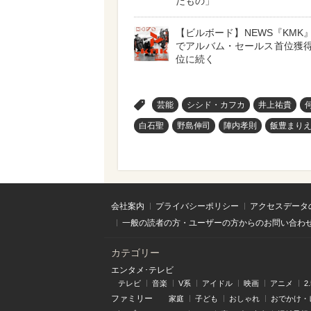
だもの」
【ビルボード】NEWS『KMK』
でアルバム・セールス首位獲得
位に続く
>
芸能
シシド・カフカ
井上祐貴
白石聖
野島伸司
陣内孝則
飯豊まり
会社案内
プライバシーポリシー
アクセスデータ
一般の読者の方・ユーザーの方からのお問い合わ
カテゴリー
エンタメ･テレビ
テレビ
音楽
V系
アイドル
映画
アニメ
2
ファミリー
家庭
子ども
おしゃれ
おでかけ・