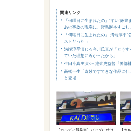
関連リンク
「何曜日に生まれたの」“すい”飯豊
あの事故の現場に。野島脚本すごし
「何曜日に生まれたの」 溝端淳平“
ストだった 」
溝端淳平演じる今川氏真が「どうす
ていた理想に近かったから」
生田斗真主演×三池崇史監督『警部
高橋一生「奇妙ですてきな作品に仕
と登場