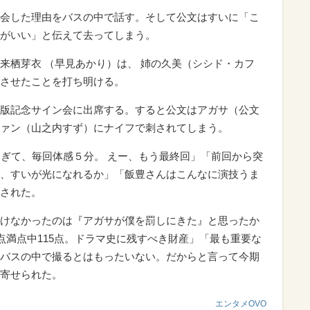
会した理由をバスの中で話す。そして公文はすいに「こ
がいい」と伝えて去ってしまう。
栖芽衣 （早見あかり）は、 姉の久美（シシド・カフ
させたことを打ち明ける。
版記念サイン会に出席する。すると公文はアガサ（公文
ァン（山之内すず）にナイフで刺されてしまう。
ぎて、毎回体感５分。 えー、もう最終回」「前回から突
、すいが光になれるか」「飯豊さんはこんなに演技うま
された。
けなかったのは『アガサが僕を罰しにきた』と思ったか
点満点中115点。ドラマ史に残すべき財産」「最も重要な
バスの中で撮るとはもったいない。だからと言って今期
寄せられた。
エンタメOVO