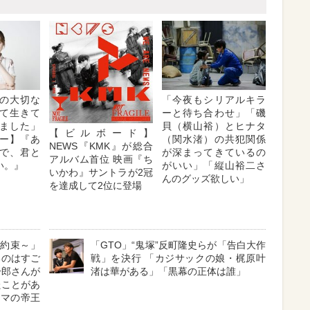
の大切な
「今夜もシリアルキラ
て生きて
ーと待ち合わせ」「磯
ました」
貝（横山裕）とヒナタ
【ビルボード】
ー】『あ
（関水渚）の共犯関係
NEWS『KMK』が総合
で、君と
が深まってきているの
アルバム首位 映画『ち
い。』
がいい」「縦山裕二さ
いかわ』サントラが2冠
んのグッズ欲しい」
を達成して2位に登場
の約束～」
「GTO」“鬼塚”反町隆史らが「告白大作
るのはすご
戦」を決行 「カジサックの娘・梶原叶
一郎さんが
渚は華がある」「黒幕の正体は誰」
たことがあ
ラマの帝王