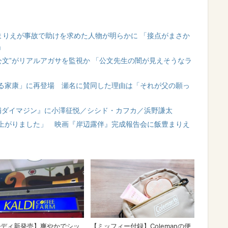
まりえが事故で助けを求めた人物が明らかに 「接点がまさか
」
公文”がリアルアガサを監視か 「公文先生の闇が見えそうなラ
る家康」に再登場 瀬名に賛同した理由は「それが父の願っ
補ダイマジン』に小澤征悦／シシド・カフカ／浜野謙太
上がりました」 映画『岸辺露伴』完成報告会に飯豊まりえ