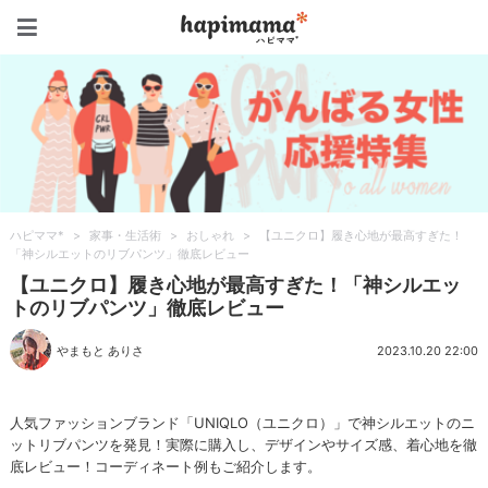
ハピママ*
ハピママ*
>
家事・生活術
>
おしゃれ
>
【ユニクロ】履き心地が最高すぎた！
「神シルエットのリブパンツ」徹底レビュー
【ユニクロ】履き心地が最高すぎた！「神シルエッ
トのリブパンツ」徹底レビュー
やまもと ありさ
2023.10.20 22:00
人気ファッションブランド「UNIQLO（ユニクロ）」で神シルエットのニ
ットリブパンツを発見！実際に購入し、デザインやサイズ感、着心地を徹
底レビュー！コーディネート例もご紹介します。