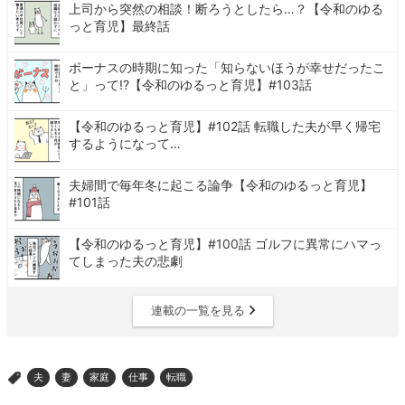
上司から突然の相談！断ろうとしたら…？【令和のゆる
っと育児】最終話
ボーナスの時期に知った「知らないほうが幸せだったこ
と」って!?【令和のゆるっと育児】#103話
【令和のゆるっと育児】#102話 転職した夫が早く帰宅
するようになって…
夫婦間で毎年冬に起こる論争【令和のゆるっと育児】
#101話
【令和のゆるっと育児】#100話 ゴルフに異常にハマっ
てしまった夫の悲劇
連載の一覧を見る
夫
妻
家庭
仕事
転職
>