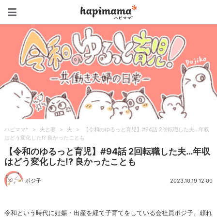
ハピママ*
ハピママ*
>
夫と妻
>
夫
>
【令和のゆるっと育児】#94話 2回転職した夫…年収
はどう変化した!? 良かったことも
【令和のゆるっと育児】#94話 2回転職した夫…年収
はどう変化した!? 良かったことも
ポジ子
2023.10.19 12:00
令和という時代に妊娠・出産を経て子育てをしている会社員ポジ子。頼れ