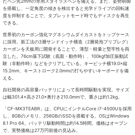
たペン先2mmの専用スタイラスペンを備える。また、姿勢制御
を搭載し、一定角度の傾きを検出すると光学ドライブの回転速
度を抑制することで、タブレットモード時でもディスクを再生
できる。
世界初のカーボン強化マグネシウムダイカストをトップケース
に採用。新工法の3層サンドイッチ構造（2層発泡プリプレグ）
カーボンを天板用に開発することで、薄型・軽量と堅牢性を両
立した。76cm落下試験（底面・動作時）、100kgf加圧振動試
験（非動作時）などをクリアしている。キーピッチ横19.0×縦
15.2mm、キーストローク2.0mmの打ちやすいキーボードを備
える。
自社開発の高容量バッテリによって長時間駆動を実現。サイズ
は幅301.4×高さ21.0×奥行き210.0mmで、重さは約1.2kg。
「CF-MX3TEABR」は、CPUにインテルCore i7-4500Uを採用
し、8GBのメモリ、256GBのSSDを搭載する。OSはWindows
8.1 Pro 64。バッテリ駆動時間は約14.5時間。価格はオープン
で、実勢価格は27万円前後の見込み。