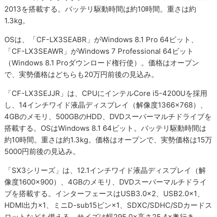
2013を搭載する。バッテリ駆動時間は約10時間。重さは約
1.3kg。
OSは、「CF-LX3SEABR」がWindows 8.1 Pro 64ビット、
「CF-LX3SEAWR」がWindows 7 Professional 64ビット
（Windows 8.1 Proダウンロード権行使）。価格はオープン
で、実勢価格はどちらも20万円前後の見込み。
「CF-LX3SEJJR」は、CPUにインテルCore i5-4200Uを採用
し、14インチワイド液晶ディスプレイ（解像度1366×768）、
4GBのメモリ、500GBのHDD、DVDスーパーマルチドライブを
搭載する。OSはWindows 8.1 64ビット。バッテリ駆動時間は
約10時間。重さは約1.3kg。価格はオープンで、実勢価格は15万
5000円前後の見込み。
「SX3シリーズ」は、12.1インチワイド液晶ディスプレイ（解
像度1600×900）、4GBのメモリ、DVDスーパーマルチドライ
ブを搭載する。インターフェースはUSB3.0×2、USB2.0×1、
HDMI出力×1、ミニD-sub15ピン×1、SDXC/SDHC/SDカードス
ロットなどを備える。サイズは幅295.0×高さ25.4×奥行き