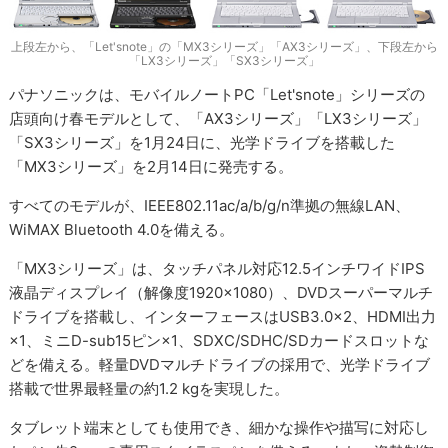
上段左から、「Let'snote」の「MX3シリーズ」「AX3シリーズ」、下段左から
「LX3シリーズ」「SX3シリーズ」
パナソニックは、モバイルノートPC「Let'snote」シリーズの
店頭向け春モデルとして、「AX3シリーズ」「LX3シリーズ」
「SX3シリーズ」を1月24日に、光学ドライブを搭載した
「MX3シリーズ」を2月14日に発売する。
すべてのモデルが、IEEE802.11ac/a/b/g/n準拠の無線LAN、
WiMAX Bluetooth 4.0を備える。
「MX3シリーズ」は、タッチパネル対応12.5インチワイドIPS
液晶ディスプレイ（解像度1920×1080）、DVDスーパーマルチ
ドライブを搭載し、インターフェースはUSB3.0×2、HDMI出力
×1、ミニD-sub15ピン×1、SDXC/SDHC/SDカードスロットな
どを備える。軽量DVDマルチドライブの採用で、光学ドライブ
搭載で世界最軽量の約1.2 kgを実現した。
タブレット端末としても使用でき、細かな操作や描写に対応し