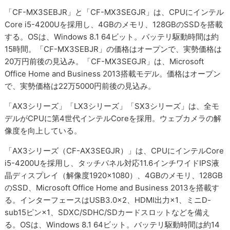
「CF-MX3SEBJR」と「CF-MX3SEGJR」は、CPUにインテル
Core i5-4200Uを採用し、4GBのメモリ、128GBのSSDを搭載
する。OSは、Windows 8.1 64ビット。バッテリ駆動時間は約
15時間。「CF-MX3SEBJR」の価格はオープンで、実勢価格は
20万円前後の見込み。「CF-MX3SEGJR」は、Microsoft
Office Home and Business 2013搭載モデル。価格はオープン
で、実勢価格は22万5000円前後の見込み。
「AX3シリーズ」「LX3シリーズ」「SX3シリーズ」は、全モ
デルがCPUに第4世代インテルCoreを採用。ウェブカメラの解
像度を向上している。
「AX3シリーズ（CF-AX3SEGJR）」は、CPUにインテルCore
i5-4200Uを採用し、タッチパネル対応11.6インチワイドIPS液
晶ディスプレイ（解像度1920×1080）、4GBのメモリ、128GB
のSSD、Microsoft Office Home and Business 2013を搭載す
る。インターフェースはUSB3.0×2、HDMI出力×1、ミニD-
sub15ピン×1、SDXC/SDHC/SDカードスロットなどを備え
る。OSは、Windows 8.1 64ビット。バッテリ駆動時間は約14