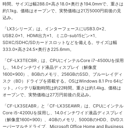
時間。サイズは幅288.0×高さ18.0×奥行き194.0mmで、重さは
約1.1kg。価格はオープンで、実勢価格は21万5000円前後の見
込み。
「LX3シリーズ」は、インターフェースにUSB3.0×2、
USB2.0×1、HDMI出力×1、ミニD-sub15ピン×1、
SDXC/SDHC/SDカードスロットなどを備える。サイズは幅
333.0×高さ24.5×奥行き225.6mm。
「CF-LX3TECBR」は、CPUにインテルCore i7-4500Uを採用
し、14.0インチワイド液晶ディスプレイ（解像度
1600×900）、8GBのメモリ、256GBのSSD、ブルーレイディ
スク（BD）ドライブを搭載する。OSはWindows 8.1 Pro 64ビ
ット。バッテリ駆動時間は約22時間。重さは約1.4kg。価格は
オープンで、実勢価格は27万円前後の見込み。
「CF-LX3SEABR」と「CF-LX3SEAWR」は、CPUにインテル
Core i5-4200Uを採用し、14.0インチワイド液晶ディスプレイ
（解像度1600×900）、4GBのメモリ、500GBのHDD、DVDス
ーパーマルチドライブ、Microsoft Office Home and Business