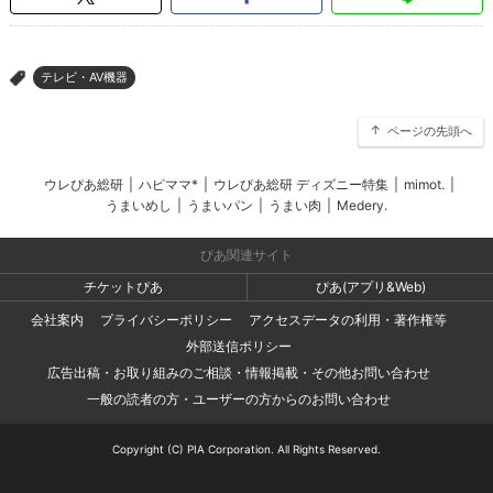
テレビ・AV機器
>
ページの先頭へ
ウレぴあ総研
|
ハピママ*
|
ウレぴあ総研 ディズニー特集
|
mimot.
|
うまいめし
|
うまいパン
|
うまい肉
|
Medery.
ぴあ関連サイト
チケットぴあ
ぴあ(アプリ&Web)
会社案内
プライバシーポリシー
アクセスデータの利用・著作権等
外部送信ポリシー
広告出稿・お取り組みのご相談・情報掲載・その他お問い合わせ
一般の読者の方・ユーザーの方からのお問い合わせ
Copyright (C) PIA Corporation. All Rights Reserved.