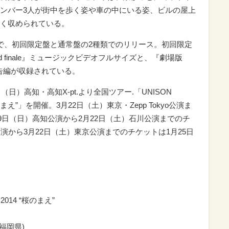
ンバー3人が街中を歩く姿や車の中にいる姿、ビルの屋上
く収められている。
で、初回限定盤と通常盤の2種類でのリリース。初回限定
ed finale』ミュージックビデオフルサイズと、『劇場版
g-』の予告編が収録されている。
月9日（日）高知・高知X-pt.より全国ツアー.「UNISON
 “桜のまえ”」を開催。3月22日（土）東京・Zepp Tokyo公演ま
月9日（日）高知公演から2月22日（土）石川公演までのチ
演から3月22日（土）東京公演までのチケットは1月25日
 2014 “桜のまえ”
(福岡県)