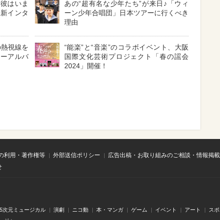
！彼はいま
あの“超有名な少年たち”が来日♪「ウィ
最新インタ
ーン少年合唱団」日本ツアーに行くべき
理由
の熱視線を
“能楽”と“音楽”のコラボイベント、大阪
ューアルバ
国際文化芸術プロジェクト「春の謡会
2024」開催！
の利用・著作権等
外部送信ポリシー
広告出稿・お取り組みのご相談・情報掲載
せ
.5次元ミュージカル
演劇
ニコ動
本・マンガ
ゲーム
イベント
アート
スポ