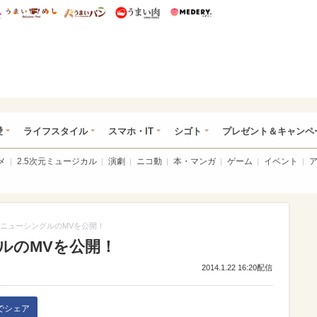
総研 ディズニー特集
mimot.
うまいめし
うまいパン
うまい肉
Medery.
ぴあ総研（うれぴあ）
愛
ライフスタイル
スマホ・IT
シゴト
プレゼント＆キャンペ
メ
2.5次元ミュージカル
演劇
ニコ動
本・マンガ
ゲーム
イベント
ニューシングルのMVを公開！
ルのMVを公開！
2014.1.22 16:20配信
kでシェア