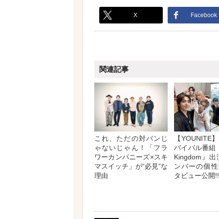
X
Facebook
関連記事
これ、ただの対バンじ
【YOUNIT
ゃないじゃん！「フラ
バイバル番組『R
ワーカンパニーズ×スキ
Kingdom』
マスイッチ」が“必見”な
ンバーの個性
理由
タビュー公開!!