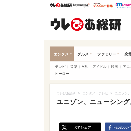
ウレぴあ総研
ハピママ*
ウレぴあ
ウレ
エンタメ
グルメ
ファミリー
恋
テレビ
音楽
V系
アイドル
映画
アニ
ヒーロー
>
>
ウレぴあ総研
エンタメ・テレビ
ユニゾン、
ユニゾン、ニューシング
Xでシェア
Faceboo