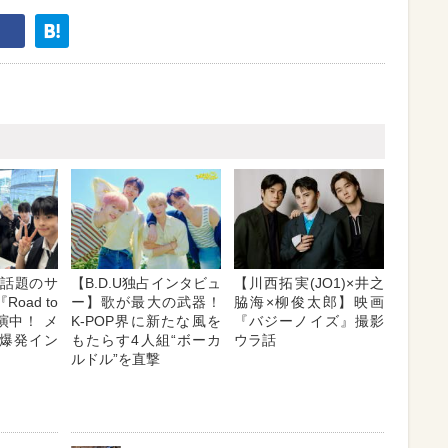
E】話題のサ
【B.D.U独占インタビュ
【川西拓実(JO1)×井之
oad to
ー】歌が最大の武器！
脇海×柳俊太郎】映画
出演中！ メ
K-POP界に新たな風を
『バジーノイズ』撮影
爆発イン
もたらす4人組“ボーカ
ウラ話
ルドル”を直撃