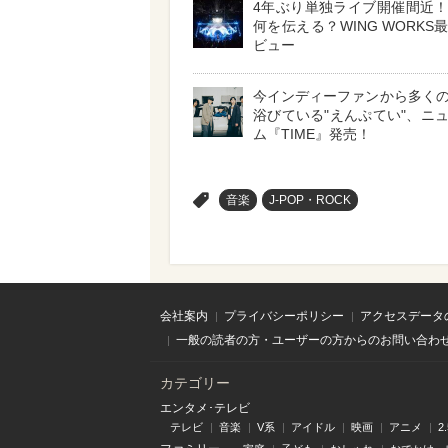
4年ぶり単独ライブ開催間近
何を伝える？WING WORKS
ビュー
今インディーファンから多く
浴びている"えんぷてい"、ニ
ム『TIME』発売！
>
音楽
J-POP・ROCK
会社案内
プライバシーポリシー
アクセスデータ
一般の読者の方・ユーザーの方からのお問い合わ
カテゴリー
エンタメ･テレビ
テレビ
音楽
V系
アイドル
映画
アニメ
2