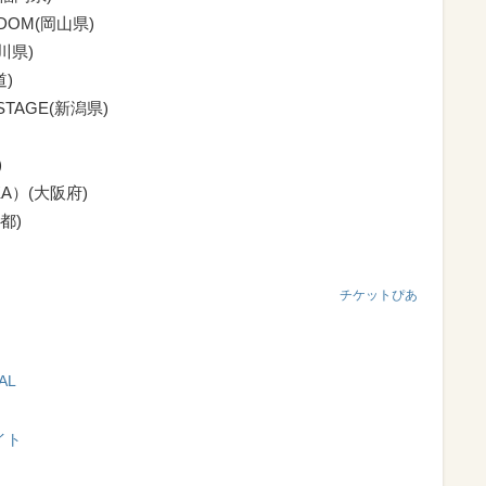
DOM(岡山県)
川県)
)
STAGE(新潟県)
)
KA）(大阪府)
都)
チケットぴあ
AL
サイト