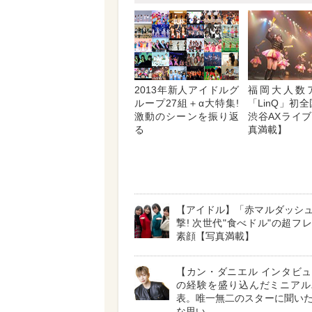
2013年新人アイドルグ
福岡大人数
ループ27組＋α大特集!
「LinQ」初
激動のシーンを振り返
渋谷AXライ
る
真満載】
【アイドル】「赤マルダッシ
撃! 次世代"食べドル"の超フ
素顔【写真満載】
【カン・ダニエル インタビ
の経験を盛り込んだミニアル
表。唯一無二のスターに聞い
な思い