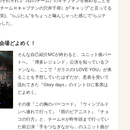
はJKT48のそれぞれ２つ目のチーム）のキャプテンを務めることを
チームＨキャプテンの穴井千尋）が"キャップ"と言ってる
(笑)。"らぶたん"をちょっと噛んじゃった感じで"らぶテ
ルした。
に会場どよめく！
そんな自己紹介MCが終わると、ユニット曲パー
トへ。「博多レジェンド」公演を知っているフ
ァンなら、ここで『ガラスのI LOVE YOU』が来
ることを予想していたはずだが、意表を突いて
流れてきた『Glory days』のイントロに客席は
どよめく。
その後『この胸のバーコード』『ウィンブルド
ンへ連れて行って』『雨のピアニスト』『チョ
コの行方』と、チームＨが昨年頭まで行ってい
た前公演「手をつなぎながら」のユニット曲が