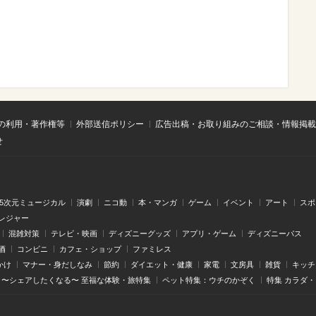
の利用・著作権等
外部送信ポリシー
広告出稿・お取り組みのご相談・情報掲載
せ
.5次元ミュージカル
演劇
ニコ動
本・マンガ
ゲーム
イベント
アート
スポ
レジャー
混雑対策
テレビ・映画
ディズニーグッズ
アプリ・ゲーム
ディズニーパス
酒
コンビニ
カフェ・ショップ
ファミレス
かけ
マナー・身だしなみ
節約
ダイエット・健康
家電
文房具
雑貨
キッチ
〜シェアしたくなる〜 至福な体験・旅特集
ペット特集：ウチのかぞく
特集 カラダ