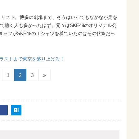
ットリスト。博多の劇場まで、そうはいってもなかなか足を
で聴く人も多かったはず。元々はSKE48のオリジナル公
タッフがSKE48のＴシャツを着ていたのはその伏線だっ
ラストまで東京を盛り上げる！
1
2
3
»