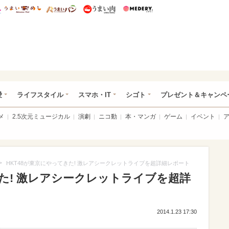
総研 ディズニー特集
mimot.
うまいめし
うまいパン
うまい肉
Medery.
ぴあ総研（うれぴあ）
愛
ライフスタイル
スマホ・IT
シゴト
プレゼント＆キャンペ
メ
2.5次元ミュージカル
演劇
ニコ動
本・マンガ
ゲーム
イベント
>
HKT48が東京にやってきた! 激レアシークレットライブを超詳細レポート
きた! 激レアシークレットライブを超詳
2014.1.23 17:30