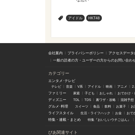
>
アイドル
HKT48
会社案内
プライバシーポリシー
アクセスデータ
一般の読者の方・ユーザーの方からのお問い合わ
カテゴリー
エンタメ･テレビ
テレビ
音楽
V系
アイドル
映画
アニメ
2
ファミリー
家庭
子ども
おしゃれ
おでかけ・
ディズニー
TDL
TDS
裏ワザ・攻略
混雑予想
グルメ･料理
スイーツ
食品
飲料
お菓子
お
ライフスタイル
生活・ライフハック
お金
おで
特集
・
連載
・
まとめ
特集『おいしいウチごはん』
ぴあ関連サイト