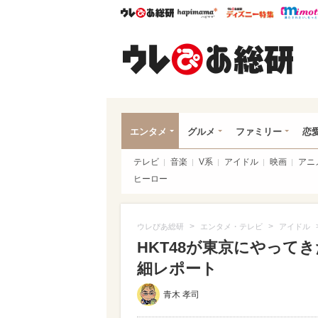
ウレぴあ総研
ハピママ*
ウレぴあ
ウレ
エンタメ
グルメ
ファミリー
恋
テレビ
音楽
V系
アイドル
映画
アニ
ヒーロー
>
>
ウレぴあ総研
エンタメ・テレビ
アイドル
HKT48が東京にやって
細レポート
青木 孝司