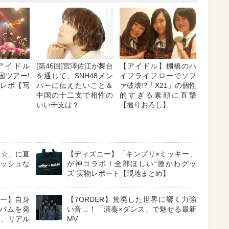
アイドル
[第46回]宮澤佐江が舞台
【アイドル】棚橋のハ
全国ツアー!
を通じて、SNH48メン
イフライフローでソフ
ブレポ【写
バーに伝えたいこと＆
ァ破壊!?「X21」の個性
中国の十二支で相性の
的すぎる素顔に直撃
いい干支は？
【撮りおろし】
ュ☆」に直
【ディズニー】「キンプリ×ミッキー」
レッシュな
が神コラボ！全部ほしい“激かわグッ
ズ”実物レポート【現地まとめ】
ュー】自身
【7ORDER】荒廃した世界に響く力強
バムを発
い音…！「演奏×ダンス」で魅せる最新
た、リアル
MV