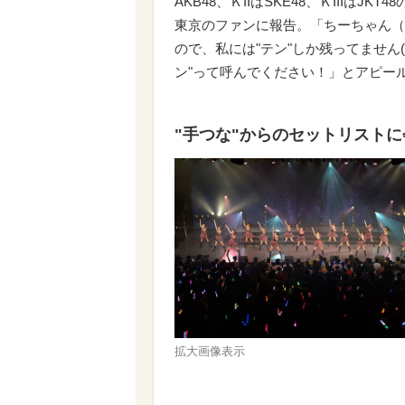
AKB48、ＫIIはSKE48、ＫIII
東京のファンに報告。「ちーちゃん（
ので、私には"テン"しか残ってません
ン"って呼んでください！」とアピー
"手つな"からのセットリスト
拡大画像表示