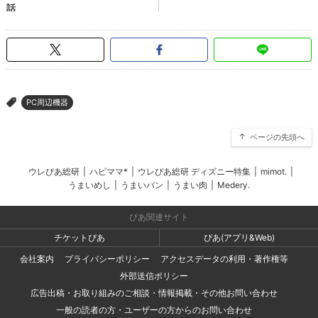
PC周辺機器
>
ページの先頭へ
ウレぴあ総研
|
ハピママ*
|
ウレぴあ総研 ディズニー特集
|
mimot.
|
うまいめし
|
うまいパン
|
うまい肉
|
Medery.
ぴあ関連サイト
チケットぴあ
ぴあ(アプリ&Web)
会社案内
プライバシーポリシー
アクセスデータの利用・著作権等
外部送信ポリシー
広告出稿・お取り組みのご相談・情報掲載・その他お問い合わせ
一般の読者の方・ユーザーの方からのお問い合わせ