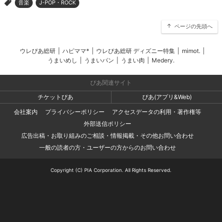
音楽
J-POP・ROCK
>
ページの先頭へ
ウレぴあ総研
|
ハピママ*
|
ウレぴあ総研 ディズニー特集
|
mimot.
|
うまいめし
|
うまいパン
|
うまい肉
|
Medery.
ぴあ関連サイト
チケットぴあ
ぴあ(アプリ&Web)
会社案内
プライバシーポリシー
アクセスデータの利用・著作権等
外部送信ポリシー
広告出稿・お取り組みのご相談・情報掲載・その他お問い合わせ
一般の読者の方・ユーザーの方からのお問い合わせ
Copyright (C) PIA Corporation. All Rights Reserved.