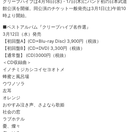
クリープハイプは4月16日(水)・17日(木)にバンド初の日本武道
館公演を開催。同公演のチケット一般発売は3月1日(土)午前10
時より開始。
■ベストアルバム『クリープハイプ名作選』
3月12日（水）発売
【初回盤A】(CD+Blu-ray Disc) 3,900円（税抜）
【初回盤B】(CD+DVD) 3,300円（税抜）
【通常盤】 (CD)3000円（税抜）
＜CD収録曲＞
イノチミジカシコイセヨオトメ
蜂蜜と風呂場
ウワノソラ
左耳
オレンジ
おやすみ泣き声、さよなら歌姫
社会の窓
ラブホテル
憂、燦々