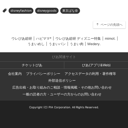
disneyfashion
disneygoods
東京ばな奈
>
ページの先頭へ
ウレぴあ総研
|
ハピママ*
|
ウレぴあ総研 ディズニー特集
|
mimot.
|
うまいめし
|
うまいパン
|
うまい肉
|
Medery.
ぴあ関連サイト
チケットぴあ
ぴあ(アプリ&Web)
会社案内
プライバシーポリシー
アクセスデータの利用・著作権等
外部送信ポリシー
広告出稿・お取り組みのご相談・情報掲載・その他お問い合わせ
一般の読者の方・ユーザーの方からのお問い合わせ
Copyright (C) PIA Corporation. All Rights Reserved.