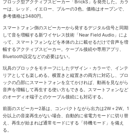
ブロック型アクティブスピーカー「BrickS」を発売した。カラ
ーは、レッド、イエロー、ブルーの3色。価格はオープンで、
参考価格は3480円。
スマートフォン側のスピーカーから発するデジタル信号と同期
して音を増幅する新ワイヤレス技術「Near Field Audio」によ
って、スマートフォンなどを本体の上に載せるだけで音声を増
幅するアクティブスピーカー。ケーブル接続や専用アプリ、
Bluetooth設定などの必要はない。
玩具のブロックをモチーフにしたデザイン・カラーで、インテ
リアとしても楽しめる。横置きと縦置きの両方に対応し、ブロ
ックの凸部にスマートフォンを立てかければ、動画を見ながら
音声を増幅して再生する使い方もできる。スマートフォンなど
のオーディオ端子とのケーブル接続にも対応する。
前面のスピーカー2基は、コンパクトながら出力は2W＋2W。1
分以上の音楽再生がない場合、自動的に省電力モードに切り替
え、再生が始まれば通常モードにする「待機モード」を備え
る。