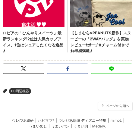
PC周辺機器
>
ページの先頭へ
ウレぴあ総研
|
ハピママ*
|
ウレぴあ総研 ディズニー特集
|
mimot.
|
うまいめし
|
うまいパン
|
うまい肉
|
Medery.