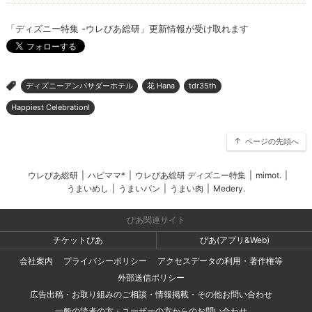
「ディズニー特集 -ウレぴあ総研」更新情報が受け取れます
ディズニーアンバサダーホテル
花 Hana
tdr35th
>
Happiest Celebration!
ページの先頭へ
ウレぴあ総研
|
ハピママ*
|
ウレぴあ総研 ディズニー特集
|
mimot.
|
うまいめし
|
うまいパン
|
うまい肉
|
Medery.
ぴあ関連サイト
チケットぴあ
ぴあ(アプリ&Web)
会社案内
プライバシーポリシー
アクセスデータの利用・著作権等
外部送信ポリシー
広告出稿・お取り組みのご相談・情報掲載・その他お問い合わせ
一般の読者の方・ユーザーの方からのお問い合わせ