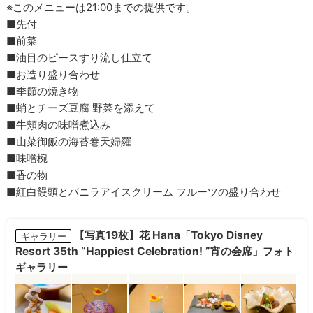
※このメニューは21:00までの提供です。
■先付
■前菜
■油目のピースすり流し仕立て
■お造り盛り合わせ
■季節の焼き物
■蛸とチーズ豆腐 野菜を添えて
■牛頬肉の味噌煮込み
■山菜御飯の海苔巻天婦羅
■味噌椀
■香の物
■紅白饅頭とバニラアイスクリーム フルーツの盛り合わせ
【写真19枚】花 Hana「Tokyo Disney
ギャラリー
Resort 35th “Happiest Celebration! ”宵の会席」フォト
ギャラリー