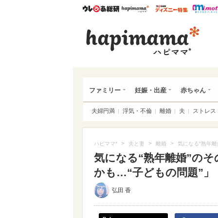
ウレぴあ総研
ハピママ*
ウレぴあ
ハピ
ファミリー
妊娠・出産
赤ちゃん
夫婦円満
浮気・不倫
離婚
夫
ストレス
>
>
>
ハピママ*
夫と妻
離婚
気になる“熟年離
気になる“熟年離婚”のそ
かも…“子どもの問題”」
弘田 香