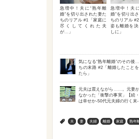
急増中！夫に“熟年離
急増中！夫に
婚”を切り出された妻た
婚”を切り出
ちのリアル #1「家庭に
ちのリアル #
尽くしてくれた夫
姿も離婚を決
が…」
しに」
気になる“熟年離婚”のその後
ちの末路 #2「離婚したこと
たら」
元夫は震えながら……。元妻
なかった「衝撃の事実」【続
は幸せか-50代元夫婦の行く末- 
>
夫
妻
夫婦
離婚
家庭
熟年