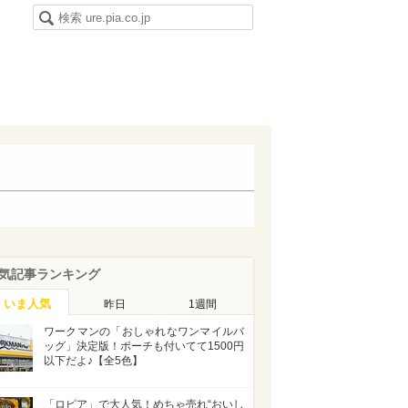
気記事ランキング
いま人気
昨日
1週間
ワークマンの「おしゃれなワンマイルバ
ッグ」決定版！ポーチも付いてて1500円
以下だよ♪【全5色】
「ロピア」で大人気！めちゃ売れ“おいし