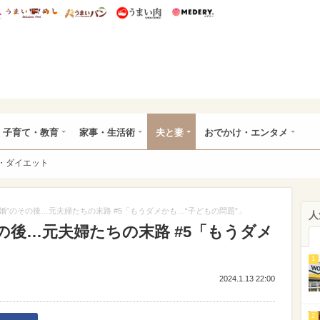
総研 ディズニー特集
mimot.
うまいめし
うまいパン
うまい肉
Medery.
ママ*
子育て・教育
家事・生活術
夫と妻
おでかけ・エンタメ
・ダイエット
婚”のその後…元夫婦たちの末路 #5「もうダメかも…“子どもの問題”」
人
の後…元夫婦たちの末路 #5「もうダメ
1
2024.1.13 22:00
2