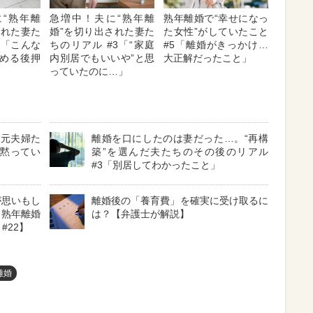
“熟年離
急増中！夫に“熟年離
熟年離婚で“幸せになっ
された妻た
婚”を切り出された妻た
た女性”がしていたこと
2「こんな
ちのリアル #3「“家庭
#5「離婚がきっかけ…
める後押
内別居でもいいや”と思
大正解だったこと」
っていたのに…」
…元夫婦た
離婚を口にしたのは妻だった…。“再構
を黙ってい
築”を選んだ夫たちのその後のリアル
#3「別居してわかったこと」
が思いもし
離婚後の「養育費」を確実に受け取るに
・熟年離婚
は？【弁護士が解説】
#22】
離婚