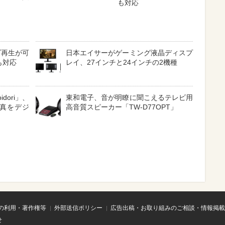
も対応
ゾ再生が可
日本エイサーがゲーミング液晶ディスプ
にも対応
レイ、27インチと24インチの2機種
dori」、
東和電子、音が明瞭に聞こえるテレビ用
写真をデジ
高音質スピーカー「TW-D77OPT」
の利用・著作権等
外部送信ポリシー
広告出稿・お取り組みのご相談・情報掲載
せ