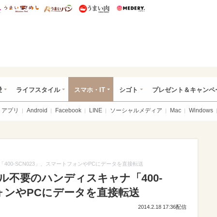
総研 ディズニー特集
mimot.
うまいめし
うまいパン
うまい肉
Medery.
ぴあ総研（うれぴあ）
愛
ライフスタイル
スマホ・IT
シゴト
プレゼント＆キャンペ
アプリ
Android
Facebook
LINE
ソーシャルメディア
Mac
Windows
00-SCN023」、スマートフォンやPCにデータを直接転送
不要のハンディスキャナ「400-
フォンやPCにデータを直接転送
2014.2.18 17:36配信