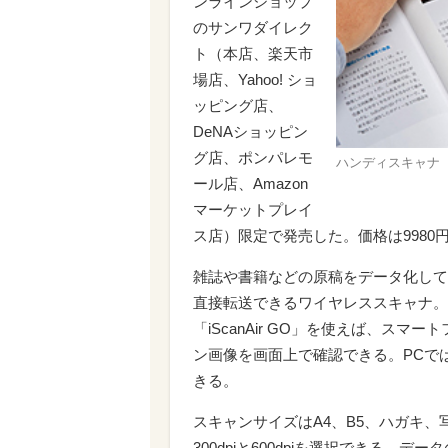
ンラインショップ
のサンワダイレク
ト（本店、楽天市
場店、Yahoo! ショ
ッピング店、
DeNAショッピン
グ店、ポンパレモ
ハンディスキャナ（Wi
ール店、Amazon
マーケットプレイ
ス店）限定で発売した。価格は9980
雑誌や書籍などの原稿をデータ化して
直接転送できるワイヤレススキャナ。
「iScanAir GO」を使えば、ス
ン画像を画面上で確認できる。PCで
きる。
スキャンサイズはA4、B5、ハガキ
300dpiと600dpiを選択できる。デ