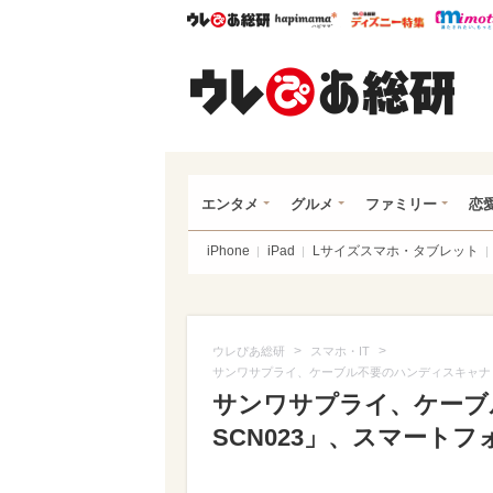
ウレぴあ総研
ハピママ*
ウレぴあ
ウレ
エンタメ
グルメ
ファミリー
恋
iPhone
iPad
Lサイズスマホ・タブレット
>
>
ウレぴあ総研
スマホ・IT
サンワサプライ、ケーブル不要のハンディスキャナ「4
サンワサプライ、ケーブル
SCN023」、スマート