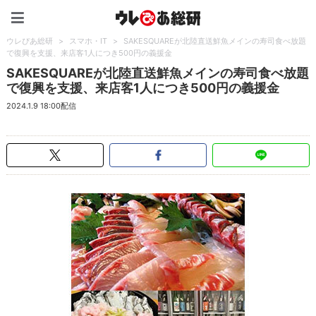
ウレぴあ総研（うれぴあ）
ウレぴあ総研
>
スマホ・IT
>
SAKESQUAREが北陸直送鮮魚メインの寿司食べ放題
で復興を支援、来店客1人につき500円の義援金
SAKESQUAREが北陸直送鮮魚メインの寿司食べ放題
で復興を支援、来店客1人につき500円の義援金
2024.1.9 18:00配信