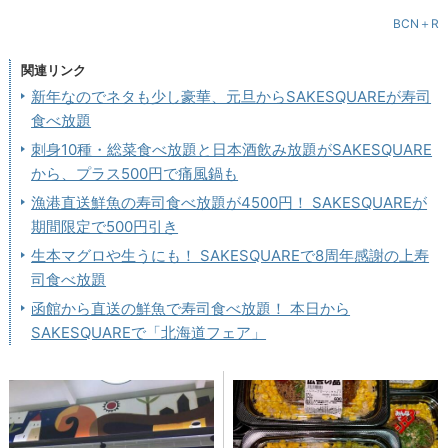
BCN＋R
関連リンク
新年なのでネタも少し豪華、元旦からSAKESQUAREが寿司
食べ放題
刺身10種・総菜食べ放題と日本酒飲み放題がSAKESQUARE
から、プラス500円で痛風鍋も
漁港直送鮮魚の寿司食べ放題が4500円！ SAKESQUAREが
期間限定で500円引き
生本マグロや生うにも！ SAKESQUAREで8周年感謝の上寿
司食べ放題
函館から直送の鮮魚で寿司食べ放題！ 本日から
SAKESQUAREで「北海道フェア」