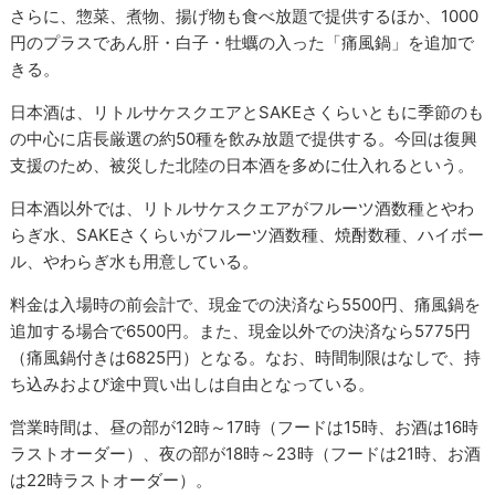
さらに、惣菜、煮物、揚げ物も食べ放題で提供するほか、1000
円のプラスであん肝・白子・牡蠣の入った「痛風鍋」を追加で
きる。
日本酒は、リトルサケスクエアとSAKEさくらいともに季節のも
の中心に店長厳選の約50種を飲み放題で提供する。今回は復興
支援のため、被災した北陸の日本酒を多めに仕入れるという。
日本酒以外では、リトルサケスクエアがフルーツ酒数種とやわ
らぎ水、SAKEさくらいがフルーツ酒数種、焼酎数種、ハイボー
ル、やわらぎ水も用意している。
料金は入場時の前会計で、現金での決済なら5500円、痛風鍋を
追加する場合で6500円。また、現金以外での決済なら5775円
（痛風鍋付きは6825円）となる。なお、時間制限はなしで、持
ち込みおよび途中買い出しは自由となっている。
営業時間は、昼の部が12時～17時（フードは15時、お酒は16時
ラストオーダー）、夜の部が18時～23時（フードは21時、お酒
は22時ラストオーダー）。