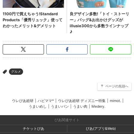
グルメ
>
ページの先頭へ
ウレぴあ総研
|
ハピママ*
|
ウレぴあ総研 ディズニー特集
|
mimot.
|
うまいめし
|
うまいパン
|
うまい肉
|
Medery.
ぴあ関連サイト
チケットぴあ
ぴあ(アプリ&Web)