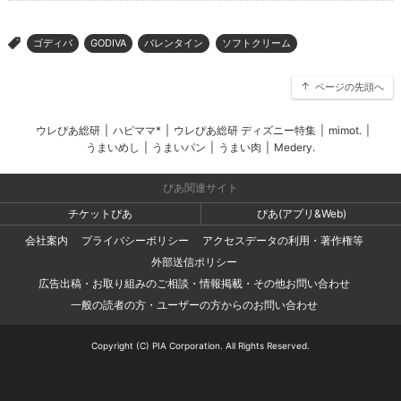
ゴディバ
GODIVA
バレンタイン
ソフトクリーム
>
ページの先頭へ
ウレぴあ総研
|
ハピママ*
|
ウレぴあ総研 ディズニー特集
|
mimot.
|
うまいめし
|
うまいパン
|
うまい肉
|
Medery.
ぴあ関連サイト
チケットぴあ
ぴあ(アプリ&Web)
会社案内
プライバシーポリシー
アクセスデータの利用・著作権等
外部送信ポリシー
広告出稿・お取り組みのご相談・情報掲載・その他お問い合わせ
一般の読者の方・ユーザーの方からのお問い合わせ
Copyright (C) PIA Corporation. All Rights Reserved.