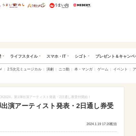
総研 ディズニー特集
mimot.
うまいめし
うまいパン
うまい肉
Medery.
ぴあ総研（うれぴあ）
愛
ライフスタイル
スマホ・IT
シゴト
プレゼント＆キャンペ
メ
2.5次元ミュージカル
演劇
ニコ動
本・マンガ
ゲーム
イベント
OCK2024』第1弾出演アーティスト発表・2日通し券受付開始！
第1弾出演アーティスト発表・2日通し券受
2024.1.19 17:20配信