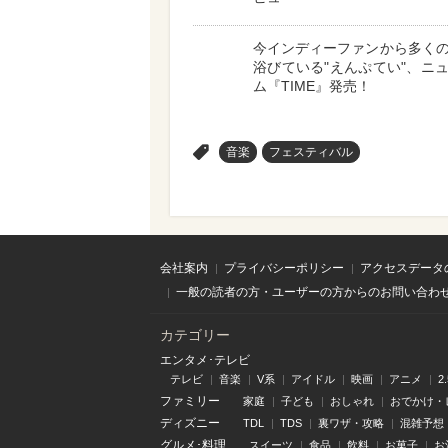
今インディーファンから多く
浴びている"えんぷてい"、ニ
ム『TIME』発売！
>
音楽
フェスティバル
会社案内
プライバシーポリシー
アクセスデータ
一般の読者の方・ユーザーの方からのお問い合わ
カテゴリー
エンタメ･テレビ
テレビ
音楽
V系
アイドル
映画
アニメ
2
ファミリー
家庭
子ども
おしゃれ
おでかけ・
ディズニー
TDL
TDS
裏ワザ・攻略
混雑予想
グルメ･料理
スイーツ
食品
飲料
お菓子
お