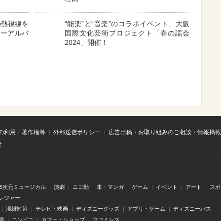
の熱視線を
“能楽”と“音楽”のコラボイベント、大阪
ューアルバ
国際文化芸術プロジェクト「春の謡会
2024」開催！
の利用・著作権等
外部送信ポリシー
広告出稿・お取り組みのご相談・情報掲載
せ
.5次元ミュージカル
演劇
ニコ動
本・マンガ
ゲーム
イベント
アート
スポ
レジャー
混雑対策
テレビ・映画
ディズニーグッズ
アプリ・ゲーム
ディズニーパス
酒
コンビニ
カフェ・ショップ
ファミレス