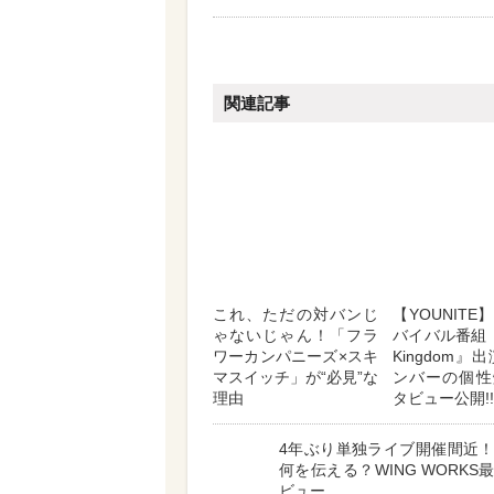
関連記事
これ、ただの対バンじ
【YOUNIT
ゃないじゃん！「フラ
バイバル番組『R
ワーカンパニーズ×スキ
Kingdom』
マスイッチ」が“必見”な
ンバーの個性
理由
タビュー公開!!
4年ぶり単独ライブ開催間近
何を伝える？WING WORKS
ビュー