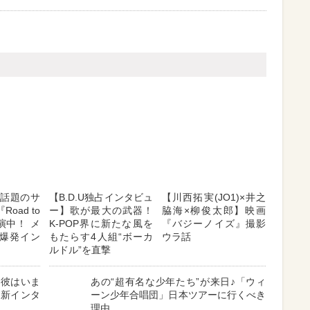
E】話題のサ
【B.D.U独占インタビュ
【川西拓実(JO1)×井之
oad to
ー】歌が最大の武器！
脇海×柳俊太郎】映画
出演中！ メ
K-POP界に新たな風を
『バジーノイズ』撮影
爆発イン
もたらす4人組“ボーカ
ウラ話
ルドル”を直撃
！彼はいま
あの“超有名な少年たち”が来日♪「ウィ
最新インタ
ーン少年合唱団」日本ツアーに行くべき
理由