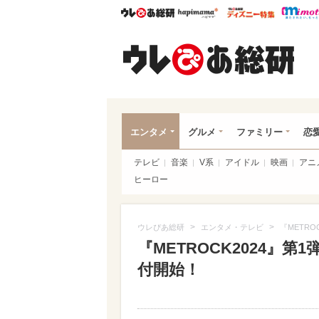
ウレぴあ総研
ハピママ*
ウレぴあ
ウレ
エンタメ
グルメ
ファミリー
恋
テレビ
音楽
V系
アイドル
映画
アニ
ヒーロー
>
>
ウレぴあ総研
エンタメ・テレビ
『METR
『METROCK2024』
付開始！