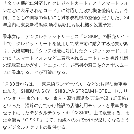
「タッチ機能に対応したクレジットカード」と「スマートフォ
ンなどに表示されるコード」に対応した改札機を整備した。今
回、こどもの国線の全駅にも対象改札機の整備が完了した。24
年度内に東急新横浜線 新横浜駅にも改札機を設置予定。
乗車券は、デジタルチケットサービス「Q SKIP」の販売サイト
上で、クレジットカードを使用して乗車前に購入する必要があ
り、入出場時に「タッチ機能に対応したクレジットカード」ま
たは「スマートフォンなどに表示されるコード」を対象改札機
の読取部にかざすことによって、券売機や窓口を介さずスムー
ズに乗車することが可能になる。
1月30日からは、「東急線ワンデーパス」などのお得な乗車券
に加え、SHIBUYA SKY、SHIBUYA STREAM HOTEL、セルリ
アンタワー 東急ホテル、東京・湯河原温泉 万葉の湯（町田館）
といった、沿線のおでかけ施設の店舗利用チケットと乗車券を
セットにしたデジタルチケットを「Q SKIP」上で販売する。ま
た今後も「Q SKIP」にて、沿線へのおでかけが楽しくなるよう
なデジタルチケットの提供する。