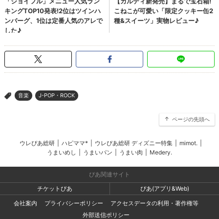
音楽
J-POP・ROCK
>
ページの先頭へ
ウレぴあ総研
|
ハピママ*
|
ウレぴあ総研 ディズニー特集
|
mimot.
|
うまいめし
|
うまいパン
|
うまい肉
|
Medery.
ぴあ関連サイト
チケットぴあ
ぴあ(アプリ&Web)
会社案内
プライバシーポリシー
アクセスデータの利用・著作権等
外部送信ポリシー