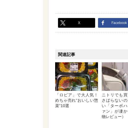
X
Facebook
関連記事
「ロピア」で大人気！
ニトリでも買
めちゃ売れ“おいしい惣
さばらないの
菜”10選
い「ターボハ
ァン」が凄か
物レビュー）