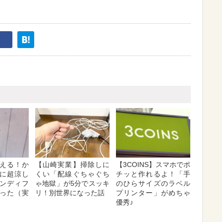
える！か
【山崎実業】掃除しに
【3COINS】スマホでポ
に超涼し
くい「配線ぐちゃぐち
チッと作れるよ！「手
ンディフ
ゃ地獄」が5分でスッキ
のひらサイズのラベル
った（実
リ！別世界になった話
プリンター」がめちゃ
優秀♪