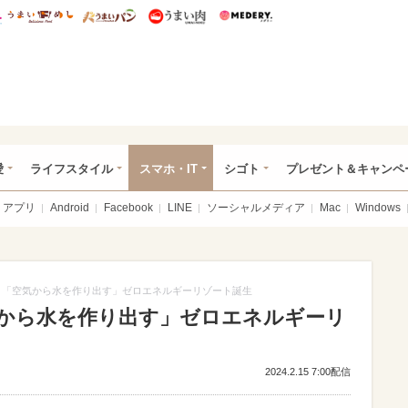
総研 ディズニー特集
mimot.
うまいめし
うまいパン
うまい肉
Medery.
ぴあ総研（うれぴあ）
愛
ライフスタイル
スマホ・IT
シゴト
プレゼント＆キャンペ
アプリ
Android
Facebook
LINE
ソーシャルメディア
Mac
Windows
 「空気から水を作り出す」ゼロエネルギーリゾート誕生
気から水を作り出す」ゼロエネルギーリ
2024.2.15 7:00配信