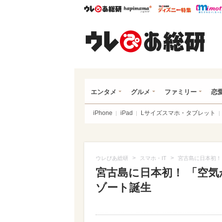
ウレぴあ総研
ハピママ*
ウレぴあ
ウレ
エンタメ
グルメ
ファミリー
恋
iPhone
iPad
Lサイズスマホ・タブレット
>
>
ウレぴあ総研
スマホ・IT
宮古島に日本初！
宮古島に日本初！ 「空
ゾート誕生