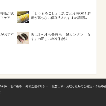
？呼吸が浅
「とうもろこし」は丸ごと冷凍OK！鮮
ルフケア
度が落ちない保存法＆おすすめ調理法
凍がおすす
実は1ヶ月も長持ち！超カンタン「な
す」の正しい冷凍保存法
の利用・著作権等
外部送信ポリシー
広告出稿・お取り組みのご相談・情報掲載
せ