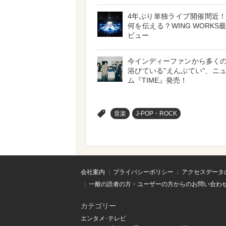
4年ぶり単独ライブ開催間近
何を伝える？WING WORKS
ビュー
今インディーファンから多く
浴びている"えんぷてい"、ニ
ム『TIME』発売！
>
音楽
J-POP・ROCK
会社案内
プライバシーポリシー
アクセスデータ
一般の読者の方・ユーザーの方からのお問い合わ
カテゴリー
エンタメ･テレビ