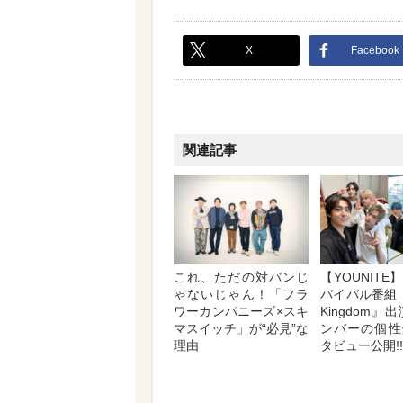
X
Facebook
関連記事
これ、ただの対バンじ
【YOUNIT
ゃないじゃん！「フラ
バイバル番組『R
ワーカンパニーズ×スキ
Kingdom』
マスイッチ」が“必見”な
ンバーの個性
理由
タビュー公開!!