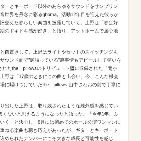
ターとキーボード以外のあらゆるサウンドをサンプリン
世界を丹念に彩るghoma。活動12年目を迎えた彼らが
旧交えた春らしい楽曲を披露していく。上野は「春は好
期のドキドキ感が好き」と語り、アットホームで居心地
と前置きして、上野はライトやセットのスイッチングも
もサウンド面で”頑張っている”裏事情もアピールして笑いを
たthe pillowsのトリビュート盤に収録された『開か
上野は「17歳のときにこの曲と出会い、今、こんな機会
駆けつけていたthe pillows 山中さわおの前で丁寧に
り出した上野は、取り残されたような疎外感を感じてい
悪くないと思えるようになったと語った。「今年1年、ふ
いく」と決心し、8月には初めてのホール公演ワンマンに
重ねる楽曲も聴き応えがあったが、ギターとキーボード
込められたナンバーにこそ大きな成長と可能性を感じ