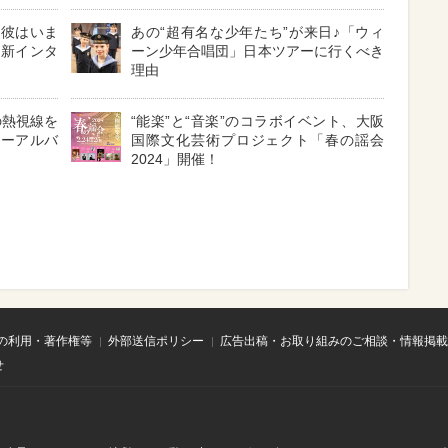
！彼はいま
あの“超有名な少年たち”が来日♪「ウィ
最新インタ
ーン少年合唱団」日本ツアーに行くべき
理由
の熱視線を
“能楽”と“音楽”のコラボイベント、大阪
ューアルバ
国際文化芸術プロジェクト「春の謡会
2024」開催！
の利用・著作権等
外部送信ポリシー
広告出稿・お取り組みのご相談・情報掲載
せ