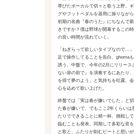
帯びたボーカルで切々と歌う上野。ギ
グやフットペダルを器用に操りながら音
初期の名曲『春のうた』にちなんで新
きですか？僕は野球が開幕するこの時
の良い時間が流れていく。
「ねぎらって欲しいタイプなので…」
足で操作してることを告白、ghoma
誘う。中盤で、今年の2月にリリースされ
ない扉の前で』を演奏するにあたり、
を得て夢のよう」と気持ちを吐露。会場に
心を込めて歌い上げた。
終盤では「実は春が嫌いでした」と切
た春が嫌いで、でもここ2年くらいは
たりでできることに精一杯、挑戦して
臨むことも発表。同期して多彩な音を
と歌と、ふたりが刻むビートと想いが