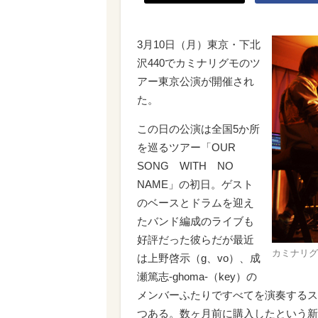
3月10日（月）東京・下北
沢440でカミナリグモのツ
アー東京公演が開催され
た。
この日の公演は全国5か所
を巡るツアー「OUR
SONG WITH NO
NAME」の初日。ゲスト
のベースとドラムを迎え
たバンド編成のライブも
好評だった彼らだが最近
カミナリグ
は上野啓示（g、vo）、成
瀬篤志-ghoma-（key）の
メンバーふたりですべてを演奏するス
つある。数ヶ月前に購入したという新