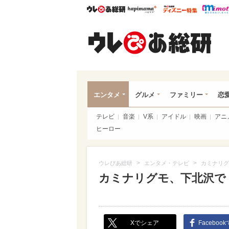
ウレぴあ総研
ハピママ*
ウレぴあ
ウレ
エンタメ
グルメ
ファミリー
恋
テレビ
音楽
V系
アイドル
映画
アニ
ヒーロー
>
>
ウレぴあ総研
エンタメ・テレビ
カミナリグ
カミナリグモ、下北沢で
Xでシェア
Faceboo