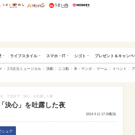
総研 ディズニー特集
mimot.
うまいめし
うまいパン
うまい肉
Medery.
ぴあ総研（うれぴあ）
愛
ライフスタイル
スマホ・IT
シゴト
プレゼント＆キャンペ
メ
2.5次元ミュージカル
演劇
ニコ動
本・マンガ
ゲーム
イベント
モ、下北沢で「決心」を吐露した夜
「決心」を吐露した夜
2014.3.11 17:20配信
kでシェア