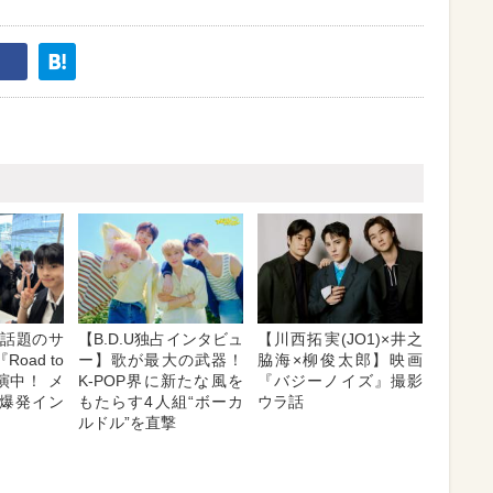
E】話題のサ
【B.D.U独占インタビュ
【川西拓実(JO1)×井之
oad to
ー】歌が最大の武器！
脇海×柳俊太郎】映画
出演中！ メ
K-POP界に新たな風を
『バジーノイズ』撮影
爆発イン
もたらす4人組“ボーカ
ウラ話
ルドル”を直撃