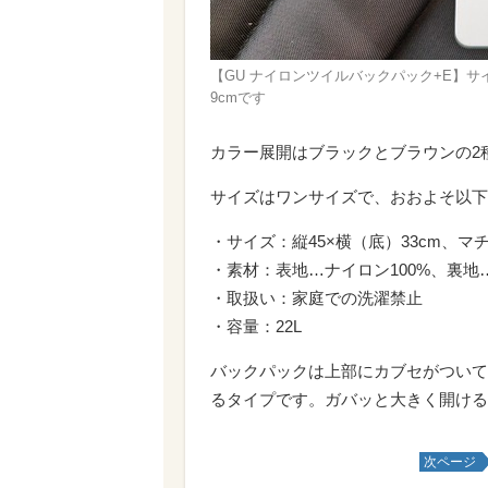
【GU ナイロンツイルバックパック+E】サイ
9cmです
カラー展開はブラックとブラウンの2
サイズはワンサイズで、おおよそ以下
・サイズ：縦45×横（底）33cm、マ
・素材：表地…ナイロン100%、裏地…
・取扱い：家庭での洗濯禁止
・容量：22L
バックパックは上部にカブセがついて
るタイプです。ガバッと大きく開ける
次ページ