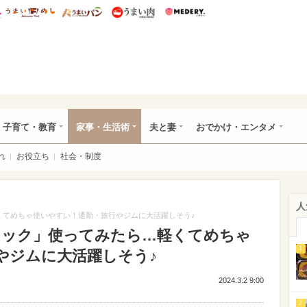
総研 ディズニー特集
mimot.
うまいめし
うまいパン
うまい肉
Medery.
ママ*
子育て・教育
家事・生活術
夫と妻
おでかけ・エンタメ
れ
お役立ち
社会・制度
人
くてめちゃ使いやすい！通勤・旅行やジムに大活躍しそう♪
ュック」使ってみたら…軽くてめちゃ
1
やジムに大活躍しそう♪
2024.3.2 9:00
2