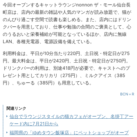
今回オープンするキャットラウンジnonnon ザ・モール仙台長
町店は、店内の最新の雑誌や人気のマンガが読み放題で、猫が
のんびり過ごす空間で読書も楽しめる。また、店内にはドリン
クバーを用意しており、仕事や勉強の合間のご褒美として、心
のうるおいと栄養補給が可能となっているほか、店内に無線
LAN、各種充電器、電源設備を備えている。
利用料金は、平日が10分当たり220円、土日祝・特定日が275
円。最大料金は、平日が2420円、土日祝・特定日が2750円。
ドリンクバーの利用は、別途418円が必要で、キャストへのプ
レゼント用としてカリカリ（275円）、ミルクアイス（385
円）、ちゅーる（385円）も用意している。
BCN＋R
関連リンク
仙台でラウンジスタイルの猫カフェがオープン、名掛丁アー
ケード内に7月21日から
福岡県の「ゆめタウン飯塚店」にペットショップがオープ