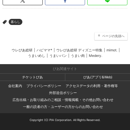
暮らし
>
ページの先頭へ
ウレぴあ総研
|
ハピママ*
|
ウレぴあ総研 ディズニー特集
|
mimot.
|
うまいめし
|
うまいパン
|
うまい肉
|
Medery.
ぴあ関連サイト
チケットぴあ
ぴあ(アプリ&Web)
会社案内
プライバシーポリシー
アクセスデータの利用・著作権等
外部送信ポリシー
広告出稿・お取り組みのご相談・情報掲載・その他お問い合わせ
一般の読者の方・ユーザーの方からのお問い合わせ
Copyright (C) PIA Corporation. All Rights Reserved.