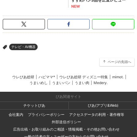
テレビ・AV機器
>
ページの先頭へ
ウレぴあ総研
|
ハピママ*
|
ウレぴあ総研 ディズニー特集
|
mimot.
|
うまいめし
|
うまいパン
|
うまい肉
|
Medery.
ぴあ関連サイト
チケットぴあ
ぴあ(アプリ&Web)
会社案内
プライバシーポリシー
アクセスデータの利用・著作権等
外部送信ポリシー
広告出稿・お取り組みのご相談・情報掲載・その他お問い合わせ
一般の読者の方・ユーザーの方からのお問い合わせ