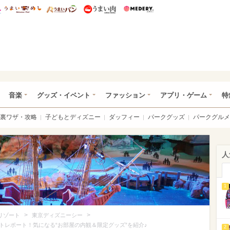
総研 ディズニー特集
mimot.
うまいめし
うまいパン
うまい肉
Medery.
ズニー特集 -ウレぴあ総研
音楽
グッズ・イベント
ファッション
アプリ・ゲーム
特
裏ワザ・攻略
子どもとディズニー
ダッフィー
パークグッズ
パークグルメ
人
1
>
>
リゾート
東京ディズニーシー
トレポート！気になる“お部屋の内観＆限定グッズ”を紹介♪
2