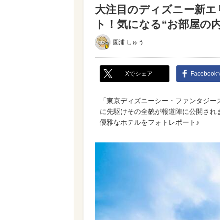
大注目のディズニー新エ
ト！気になる“お部屋の内
園浦 しゅう
Xでシェア
Faceboo
「東京ディズニーシー・ファンタジース
に先駆けその全貌が報道陣に公開され
優雅なホテルをフォトレポート♪