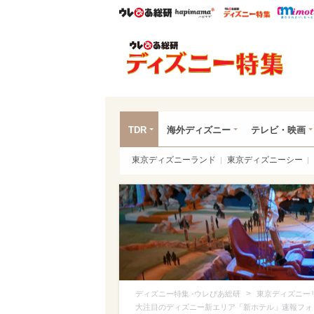
ウレぴあ総研
ハピママ*
ウレぴあ
ディ
TDR
海外ディズニー
テレビ・映画
東京ディズニーランド
東京ディズニーシー
>
ディズニー特集 -ウレぴあ総研
東京ディズニー
大注目のディズニー新エリア「新ホテル」速報フォ