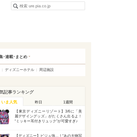
集･連載･まとめ
ディズニーホテル
周辺施設
気記事ランキング
いま人気
昨日
1週間
【東京ディズニーリゾート】3/6に「美
麗デザイングッズ」がたくさん出るよ！
“ミッキー耳付きリュック”が可愛すぎ♪
【ディズニー】ビジュ強…！“あの大物写