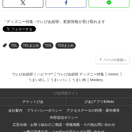
「ディズニー特集 -ウレぴあ総研」更新情報が受け取れます
TDL
TDLまとめ
TDS
TDSまとめ
>
ページの先頭へ
ウレぴあ総研
|
ハピママ*
|
ウレぴあ総研 ディズニー特集
|
mimot.
|
うまいめし
|
うまいパン
|
うまい肉
|
Medery.
ぴあ関連サイト
チケットぴあ
ぴあ(アプリ&Web)
会社案内
プライバシーポリシー
アクセスデータの利用・著作権等
外部送信ポリシー
広告出稿・お取り組みのご相談・情報掲載・その他お問い合わせ
一般の読者の方・ユーザーの方からのお問い合わせ