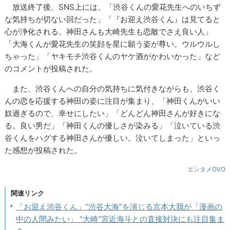
放送終了後、SNS上には、「渋谷くんの愛花先生へのいちず
な気持ちが切ない回だった」「『お迎え渋谷くん』は見てると
心が浄化される。神田さんも大崎先生も恋敵でさえ良い人」
「大海くんが愛花先生の笑顔を星に願う姿が尊い。ウルウルし
ちゃった」「ヤキモチ渋谷くんのヤケ酒がかわいかった」など
のコメントが投稿された。
また、渋谷くんへの自分の気持ちに気付きながらも、渋谷く
んの恋を応援する神田の姿に注目が集まり、「神田くんがいい
奴過ぎるので、幸せにしたい」「どんどん神田さんが好きにな
る。良い男だ」「神田くんの優しさが染みる」「泣いている渋
谷くんをハグする神田さんが優しい。泣いてしまった」といっ
た感想が投稿された。
エンタメOVO
関連リンク
「お迎え渋谷くん」“渋谷大海”を演じる京本大我が「漫画の
中の人間みたい」 “大崎”宮近海斗との直接対決にも注目集ま