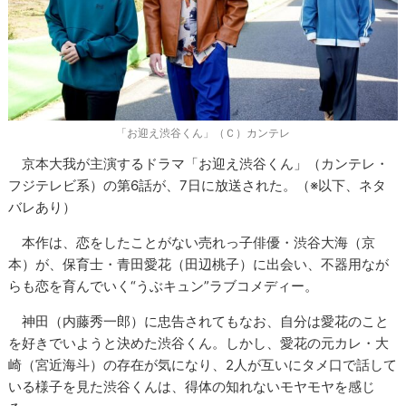
「お迎え渋谷くん」（Ｃ）カンテレ
京本大我が主演するドラマ「お迎え渋谷くん」（カンテレ・
フジテレビ系）の第6話が、7日に放送された。（※以下、ネタ
バレあり）
本作は、恋をしたことがない売れっ子俳優・渋谷大海（京
本）が、保育士・青田愛花（田辺桃子）に出会い、不器用なが
らも恋を育んでいく“うぶキュン”ラブコメディー。
神田（内藤秀一郎）に忠告されてもなお、自分は愛花のこと
を好きでいようと決めた渋谷くん。しかし、愛花の元カレ・大
崎（宮近海斗）の存在が気になり、2人が互いにタメ口で話して
いる様子を見た渋谷くんは、得体の知れないモヤモヤを感じ