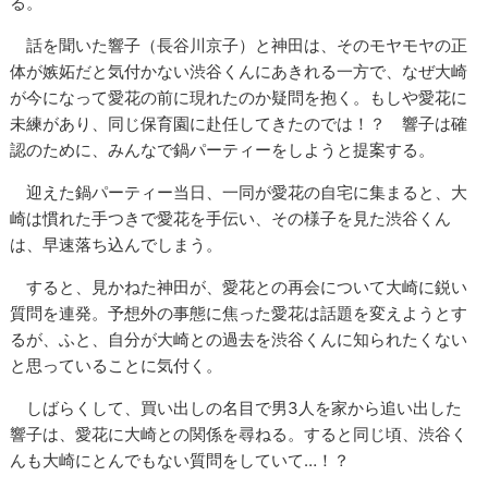
る。
話を聞いた響子（長谷川京子）と神田は、そのモヤモヤの正
体が嫉妬だと気付かない渋谷くんにあきれる一方で、なぜ大崎
が今になって愛花の前に現れたのか疑問を抱く。もしや愛花に
未練があり、同じ保育園に赴任してきたのでは！？ 響子は確
認のために、みんなで鍋パーティーをしようと提案する。
迎えた鍋パーティー当日、一同が愛花の自宅に集まると、大
崎は慣れた手つきで愛花を手伝い、その様子を見た渋谷くん
は、早速落ち込んでしまう。
すると、見かねた神田が、愛花との再会について大崎に鋭い
質問を連発。予想外の事態に焦った愛花は話題を変えようとす
るが、ふと、自分が大崎との過去を渋谷くんに知られたくない
と思っていることに気付く。
しばらくして、買い出しの名目で男3人を家から追い出した
響子は、愛花に大崎との関係を尋ねる。すると同じ頃、渋谷く
んも大崎にとんでもない質問をしていて…！？