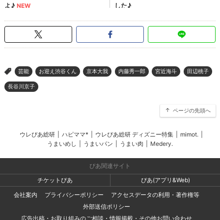
芸能
お迎え渋谷くん
京本大我
内藤秀一郎
宮近海斗
田辺桃子
>
長谷川京子
ページの先頭へ
ウレぴあ総研
|
ハピママ*
|
ウレぴあ総研 ディズニー特集
|
mimot.
|
うまいめし
|
うまいパン
|
うまい肉
|
Medery.
ぴあ関連サイト
チケットぴあ
ぴあ(アプリ&Web)
会社案内
プライバシーポリシー
アクセスデータの利用・著作権等
外部送信ポリシー
広告出稿・お取り組みのご相談・情報掲載・その他お問い合わせ