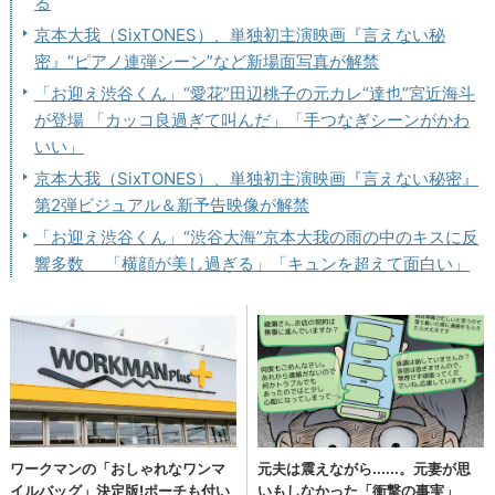
る
京本大我（SixTONES）、単独初主演映画『言えない秘
密』“ピアノ連弾シーン”など新場面写真が解禁
「お迎え渋谷くん」“愛花”田辺桃子の元カレ“達也”宮近海斗
が登場 「カッコ良過ぎて叫んだ」「手つなぎシーンがかわ
いい」
京本大我（SixTONES）、単独初主演映画『言えない秘密』
第2弾ビジュアル＆新予告映像が解禁
「お迎え渋谷くん」“渋谷大海”京本大我の雨の中のキスに反
響多数 「横顔が美し過ぎる」「キュンを超えて面白い」