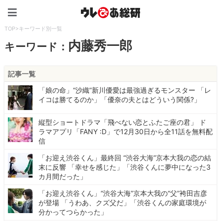
ウレぴあ総研（うれぴあ）
TOP
>
キーワード別一覧
内藤秀一郎
キーワード：
記事一覧
「娘の命」“沙織”新川優愛は最強過ぎるモンスター 「レ
イコは勝てるのか」「優奈の夫とはどういう関係?」
縦型ショートドラマ「飛べない恋とふたご座の君」 ド
ラマアプリ「FANY :D」で12月30日から全11話を無料配
信
「お迎え渋谷くん」最終回 “渋谷大海”京本大我の恋の結
末に反響 「幸せを感じた」「渋谷くんに夢中になった3
カ月間だった」
「お迎え渋谷くん」“渋谷大海”京本大我の“父”袴田吉彦
が登場 「うわあ、クズ父だ」「渋谷くんの家庭環境が
分かってつらかった」