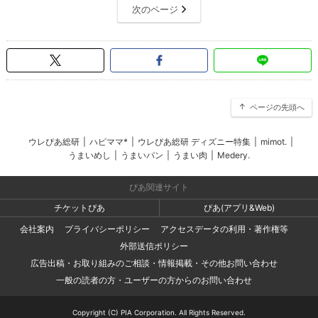
次のページ
ページの先頭へ
ウレぴあ総研
|
ハピママ*
|
ウレぴあ総研 ディズニー特集
|
mimot.
|
うまいめし
|
うまいパン
|
うまい肉
|
Medery.
ぴあ関連サイト
チケットぴあ
ぴあ(アプリ&Web)
会社案内
プライバシーポリシー
アクセスデータの利用・著作権等
外部送信ポリシー
広告出稿・お取り組みのご相談・情報掲載・その他お問い合わせ
一般の読者の方・ユーザーの方からのお問い合わせ
Copyright (C) PIA Corporation. All Rights Reserved.