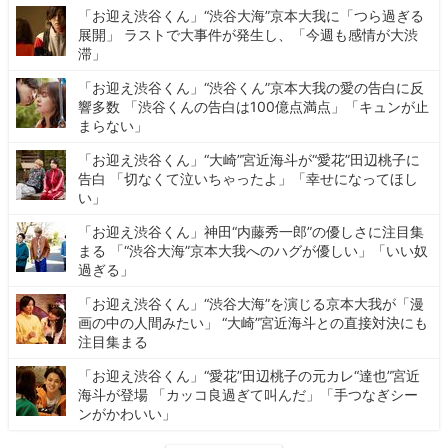
「お迎え渋谷くん」“渋谷大海”京本大我に「つら過ぎる
展開」 ラストで大事件が発生し、「今週も感情が大渋
滞」
「お迎え渋谷くん」“渋谷くん”京本大我の愛の告白に反
響多数 「渋谷くんの告白は100億点満点」「キュンが止
まらない」
「お迎え渋谷くん」“大崎”宮近海斗が“愛花”田辺桃子に
告白 「切なくて泣いちゃったよ」「幸せになってほし
い」
「お迎え渋谷くん」神田“内藤秀一郎”の優しさに注目集
まる 「“渋谷大海”京本大我へのハグが優しい」「いい奴
過ぎる」
「お迎え渋谷くん」“渋谷大海”を演じる京本大我が「漫
画の中の人間みたい」 “大崎”宮近海斗との直接対決にも
注目集まる
「お迎え渋谷くん」“愛花”田辺桃子の元カレ“達也”宮近
海斗が登場 「カッコ良過ぎて叫んだ」「手つなぎシー
ンがかわいい」