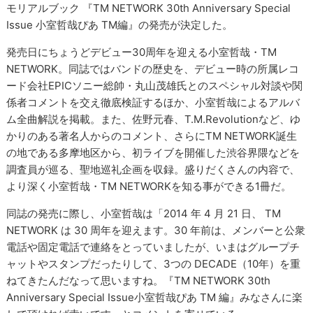
モリアルブック 『TM NETWORK 30th Anniversary Special
Issue 小室哲哉ぴあ TM編』の発売が決定した。
発売日にちょうどデビュー30周年を迎える小室哲哉・TM
NETWORK。同誌ではバンドの歴史を、デビュー時の所属レコ
ード会社EPICソニー総帥・丸山茂雄氏とのスペシャル対談や関
係者コメントを交え徹底検証するほか、小室哲哉によるアルバ
ム全曲解説を掲載。また、佐野元春、T.M.Revolutionなど、ゆ
かりのある著名人からのコメント、さらにTM NETWORK誕生
の地である多摩地区から、初ライブを開催した渋谷界隈などを
調査員が巡る、聖地巡礼企画を収録。盛りだくさんの内容で、
より深く小室哲哉・TM NETWORKを知る事ができる1冊だ。
同誌の発売に際し、小室哲哉は「2014 年 4 月 21 日、 TM
NETWORK は 30 周年を迎えます。30 年前は、メンバーと公衆
電話や固定電話で連絡をとっていましたが、いまはグループチ
ャットやスタンプだったりして、3つの DECADE（10年）を重
ねてきたんだなって思いますね。『TM NETWORK 30th
Anniversary Special Issue小室哲哉ぴあ TM 編』みなさんに楽