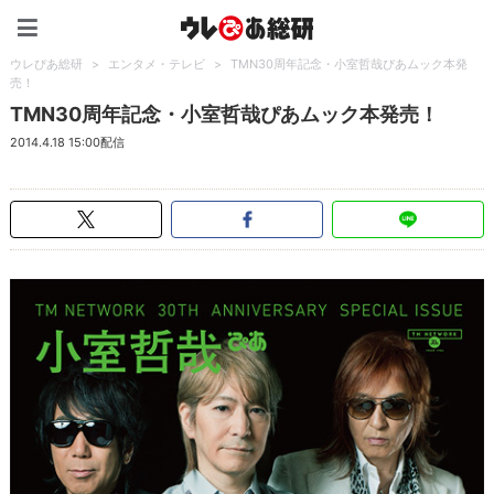
ウレぴあ総研（うれぴあ）
ウレぴあ総研
>
エンタメ・テレビ
>
TMN30周年記念・小室哲哉ぴあムック本発
売！
TMN30周年記念・小室哲哉ぴあムック本発売！
2014.4.18 15:00配信