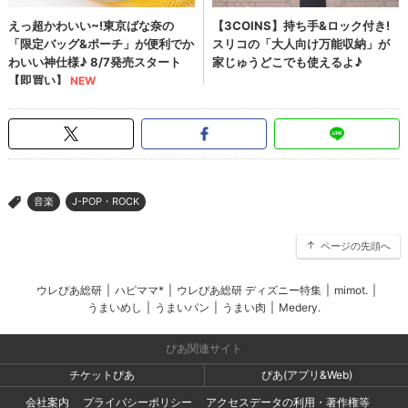
音楽
J-POP・ROCK
>
ページの先頭へ
ウレぴあ総研
|
ハピママ*
|
ウレぴあ総研 ディズニー特集
|
mimot.
|
うまいめし
|
うまいパン
|
うまい肉
|
Medery.
ぴあ関連サイト
チケットぴあ
ぴあ(アプリ&Web)
会社案内
プライバシーポリシー
アクセスデータの利用・著作権等