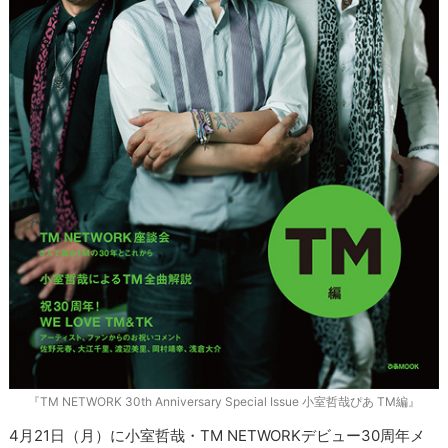
『TM NETWORK 30th Anniversary Special Issue 小室哲哉ぴあ TM編』
4月21日（月）に小室哲哉・TM NETWORKデビュー30周年メ